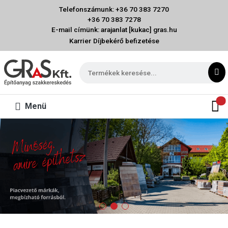
Telefonszámunk: +36 70 383 7270
+36 70 383 7278
E-mail címünk: arajanlat [kukac] gras.hu
Karrier
Díjbekérő befizetése
Menü