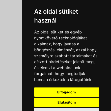
Információk
Az oldal sütiket
Adatkezelési tájékoztató
használ
Általános szerződési feltételek
Impresszum
Az oldal sütiket és egyéb
Nyereményjáték szabály
nyomkövető technológiákat
alkalmaz, hogy javítsa a
Outlet nap nyereményjáték szabályzat
böngészési élményét, azzal hogy
Süti beállítások
személyre szabott tartalmakat és
célzott hirdetéseket jelenít meg,
Menü
és elemzi a weboldalunk
Ajánlatkérés
forgalmát, hogy megtudjuk
honnan érkeztek a látogatóink.
Szakmai tippek / Újdonságok
Kapcsolat
Elfogadom
Letölthető katalógusok
Rólunk
Elutasítom
Szállítás