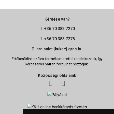
Kérdése van?
+36 70 383 7270
+36 70 383 7278
arajanlat [kukac] gras.hu
Értékesítőink széles termékismerettel rendelkeznek, így
kérdéseivel bátran fordulhat hozzájuk.
Közösségi oldalaink