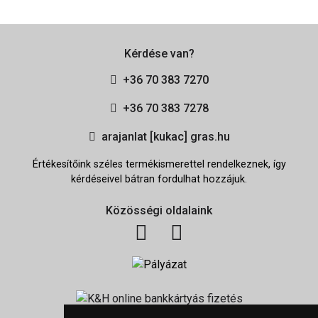
Kérdése van?
+36 70 383 7270
+36 70 383 7278
arajanlat [kukac] gras.hu
Értékesítőink széles termékismerettel rendelkeznek, így
kérdéseivel bátran fordulhat hozzájuk.
Közösségi oldalaink