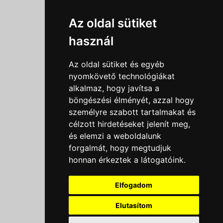
Információk
Az oldal sütiket
Adatkezelési tájékoztató
használ
Általános szerződési feltételek
Impresszum
Az oldal sütiket és egyéb
Nyereményjáték szabály
nyomkövető technológiákat
alkalmaz, hogy javítsa a
Outlet nap nyereményjáték szabályzat
böngészési élményét, azzal hogy
Süti beállítások
személyre szabott tartalmakat és
célzott hirdetéseket jelenít meg,
Menü
és elemzi a weboldalunk
Ajánlatkérés
forgalmát, hogy megtudjuk
honnan érkeztek a látogatóink.
Szakmai tippek / Újdonságok
Kapcsolat
Elfogadom
Letölthető katalógusok
Rólunk
Elutasítom
Szállítás