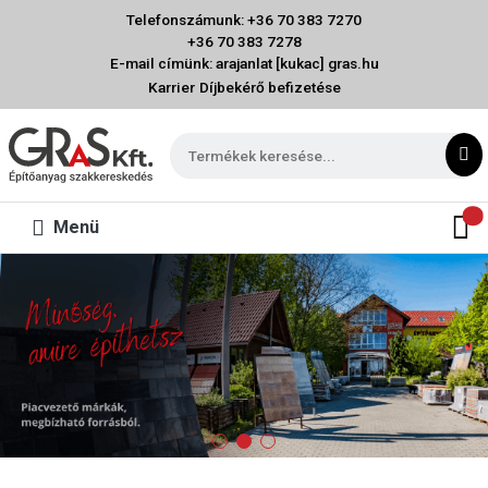
Telefonszámunk: +36 70 383 7270
+36 70 383 7278
E-mail címünk: arajanlat [kukac] gras.hu
Karrier
Díjbekérő befizetése
Menü