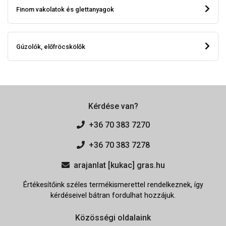
Finom vakolatok és glettanyagok
Gúzolók, előfröcskölők
Kérdése van?
+36 70 383 7270
+36 70 383 7278
arajanlat [kukac] gras.hu
Értékesítőink széles termékismerettel rendelkeznek, így
kérdéseivel bátran fordulhat hozzájuk.
Közösségi oldalaink