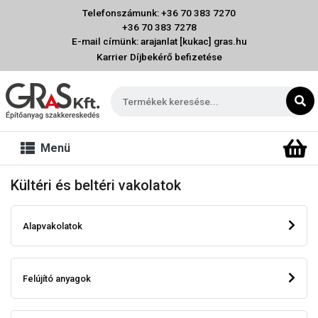
Telefonszámunk: +36 70 383 7270
+36 70 383 7278
E-mail címünk: arajanlat [kukac] gras.hu
Karrier
Díjbekérő befizetése
Menü
Kültéri és beltéri vakolatok
Alapvakolatok
Felújító anyagok