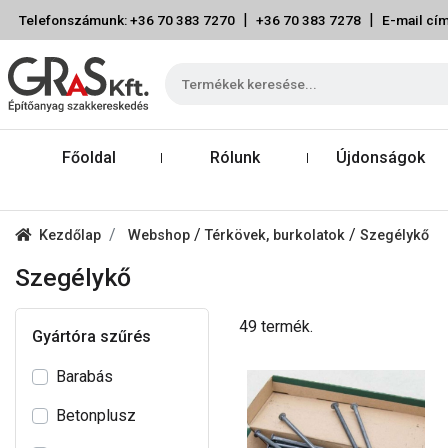
|
|
Telefonszámunk: +36 70 383 7270
+36 70 383 7278
E-mail cím
Főoldal
Rólunk
Újdonságok
/
/
Kezdőlap
Webshop
Térkövek, burkolatok
Szegélykő
Szegélykő
49 termék.
Gyártóra szűrés
Barabás
Betonplusz