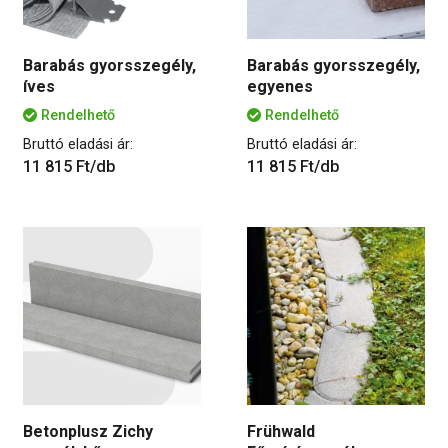
Barabás gyorsszegély,
Barabás gyorsszegély,
íves
egyenes
Rendelhető
Rendelhető
Bruttó eladási ár:
Bruttó eladási ár:
11 815 Ft/db
11 815 Ft/db
Betonplusz Zichy
Frühwald