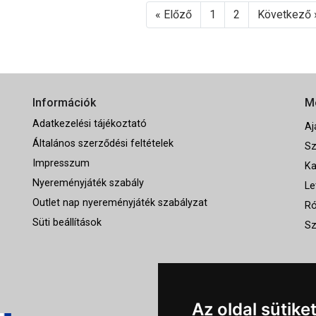
« Előző
1
2
Következő 
Információk
M
Adatkezelési tájékoztató
Aj
Általános szerződési feltételek
Sz
Impresszum
Ka
Nyereményjáték szabály
Le
Outlet nap nyereményjáték szabályzat
Ró
Süti beállítások
Sz
Az oldal sütike