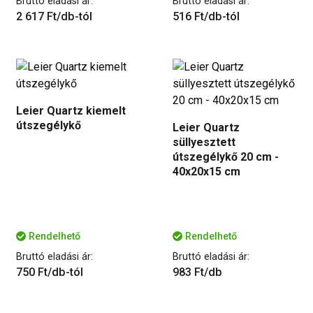
Bruttó eladási ár:
Bruttó eladási ár:
2 617 Ft/db-tól
516 Ft/db-tól
Leier Quartz kiemelt
útszegélykő
Leier Quartz
süllyesztett
útszegélykő 20 cm -
40x20x15 cm
Rendelhető
Rendelhető
Bruttó eladási ár:
Bruttó eladási ár:
750 Ft/db-tól
983 Ft/db