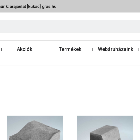
ünk: arajanlat [kukac] gras.hu
Akciók
Termékek
Webáruházaink