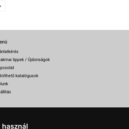
»
enü
ánlatkérés
akmai tippek / Újdonságok
pcsolat
tölthető katalógusok
lunk
állítás
t használ