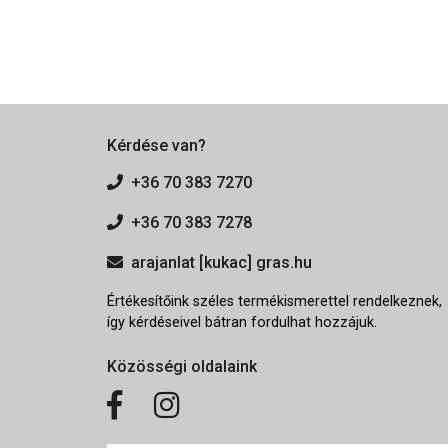
Kérdése van?
+36 70 383 7270
+36 70 383 7278
arajanlat [kukac] gras.hu
Értékesítőink széles termékismerettel rendelkeznek,
így kérdéseivel bátran fordulhat hozzájuk.
Közösségi oldalaink