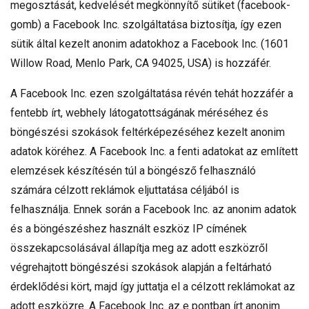
megosztását, kedvelését megkönnyítő sütiket (facebook-
gomb) a Facebook Inc. szolgáltatása biztosítja, így ezen
sütik által kezelt anonim adatokhoz a Facebook Inc. (1601
Willow Road, Menlo Park, CA 94025, USA) is hozzáfér.
A Facebook Inc. ezen szolgáltatása révén tehát hozzáfér a
fentebb írt, webhely látogatottságának méréséhez és
böngészési szokások feltérképezéséhez kezelt anonim
adatok köréhez. A Facebook Inc. a fenti adatokat az említett
elemzések készítésén túl a böngésző felhasználó
számára célzott reklámok eljuttatása céljából is
felhasználja. Ennek során a Facebook Inc. az anonim adatok
és a böngészéshez használt eszköz IP címének
összekapcsolásával állapítja meg az adott eszközről
végrehajtott böngészési szokások alapján a feltárható
érdeklődési kört, majd így juttatja el a célzott reklámokat az
adott eszközre. A Facebook Inc. az e pontban írt anonim