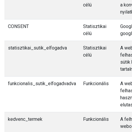
célú
a kon
nyilat
CONSENT
Statisztikai
Googl
célú
googl
statisztikai_sutik_elfogadva
Statisztikai
A web
célú
felha
sütik
tarta
funkcionalis_sutik_elfogadvadva
Funkcionális
A web
felha
haszn
eluta
kedvenc_termek
Funkcionális
A fel
webol