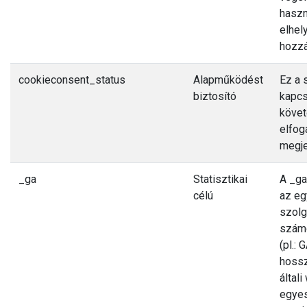
haszn
elhel
hozzá
cookieconsent_status
Alapműködést
Ez a 
biztosító
kapcs
követ
elfog
megje
_ga
Statisztikai
A _ga
célú
az eg
szolg
számo
(pl.:
hossz
által
egyes