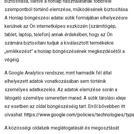
biztosítása, illetve a honlap használatának többféle
szempontból történő elemzése, működésének biztosítása.
A Honlap böngészési adatai sütik formájában elhelyezésre
kerülnek az Ön internetképes eszközén (számítógép,
tablet, laptop, telefon) annak érdekében, hogy az Ön
számára biztosítani tudjuk a kiválasztott termékekre
„emlékezést” a honlap böngészésének megkezdésétől a
végéig.
A Google Analytics rendszer, mint harmadik fél által
elhelyezett adatok vonatkozásában sem történik
személyes adatkezelés. Az adatok elemzése során a
látogató személye ismeretlen marad. A sütik tárolási ideje
ez esetben az oldal böngészéséig tart. Erről bővebben itt
olvashat:
https://www.google.com/policies/technologies/typ
A közösségi oldalunk meglátogatását és megosztását