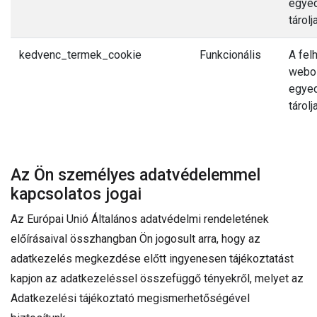
egyed
tárolja
kedvenc_termek_cookie
Funkcionális
A fel
webol
egyed
tárolja
Az Ön személyes adatvédelemmel
kapcsolatos jogai
Az Európai Unió Általános adatvédelmi rendeletének
előírásaival összhangban Ön jogosult arra, hogy az
adatkezelés megkezdése előtt ingyenesen tájékoztatást
kapjon az adatkezeléssel összefüggő tényekről, melyet az
Adatkezelési tájékoztató megismerhetőségével