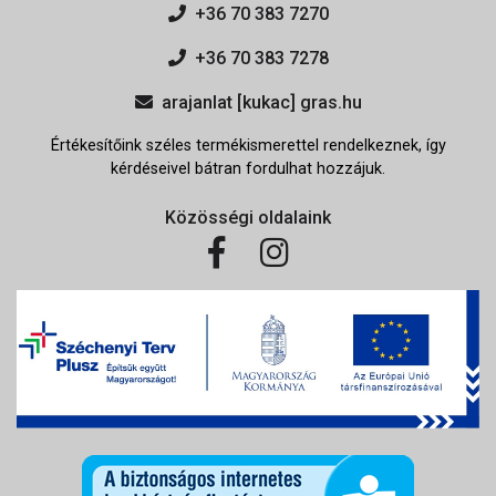
+36 70 383 7270
+36 70 383 7278
arajanlat [kukac] gras.hu
Értékesítőink széles termékismerettel rendelkeznek, így
kérdéseivel bátran fordulhat hozzájuk.
Közösségi oldalaink