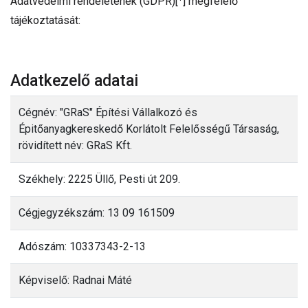
Adatvédelmi rendeletének (GDPR)[
] megfelelő
tájékoztatását:
Adatkezelő adatai
Cégnév: "GRaS" Építési Vállalkozó és
Épitőanyagkereskedő Korlátolt Felelősségű Társaság,
rövidített név: GRaS Kft.
Székhely: 2225 Üllő, Pesti út 209.
Cégjegyzékszám: 13 09 161509
Adószám: 10337343-2-13
Képviselő: Radnai Máté