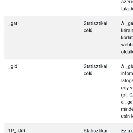
szeri
tulaj
_gat
Statisztikai
A _ga
célú
kérel
korlá
webhe
oldal
_gid
Statisztikai
A _gi
célú
infor
látoga
egy v
(pl.:
a _ga
minde
után l
1P_JAR
Statisztikai
Ez a 