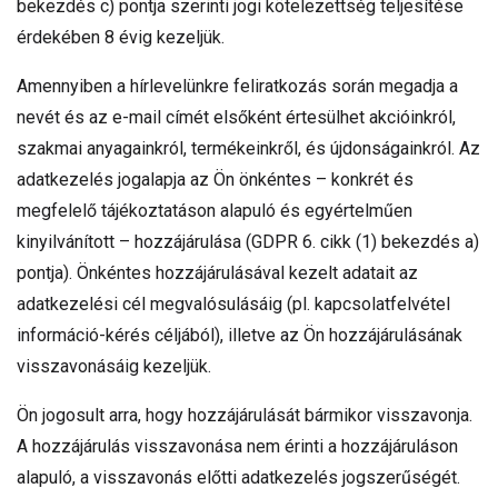
bekezdés c) pontja szerinti jogi kötelezettség teljesítése
érdekében 8 évig kezeljük.
Amennyiben a hírlevelünkre feliratkozás során megadja a
nevét és az e-mail címét elsőként értesülhet akcióinkról,
szakmai anyagainkról, termékeinkről, és újdonságainkról. Az
adatkezelés jogalapja az Ön önkéntes – konkrét és
megfelelő tájékoztatáson alapuló és egyértelműen
kinyilvánított – hozzájárulása (GDPR 6. cikk (1) bekezdés a)
pontja). Önkéntes hozzájárulásával kezelt adatait az
adatkezelési cél megvalósulásáig (pl. kapcsolatfelvétel
információ-kérés céljából), illetve az Ön hozzájárulásának
visszavonásáig kezeljük.
Ön jogosult arra, hogy hozzájárulását bármikor visszavonja.
A hozzájárulás visszavonása nem érinti a hozzájáruláson
alapuló, a visszavonás előtti adatkezelés jogszerűségét.