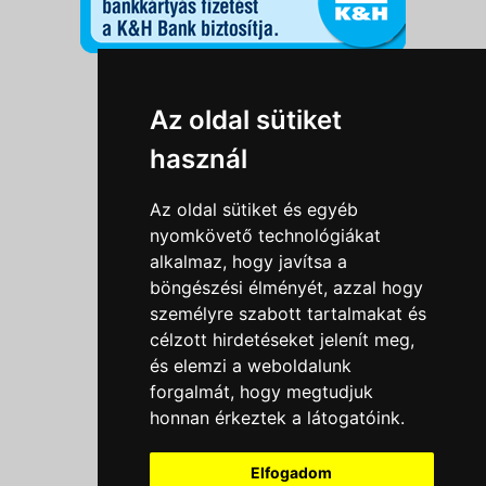
Információk
Az oldal sütiket
Adatkezelési tájékoztató
használ
Általános szerződési feltételek
Impresszum
Az oldal sütiket és egyéb
Nyereményjáték szabály
nyomkövető technológiákat
alkalmaz, hogy javítsa a
Outlet nap nyereményjáték szabályzat
böngészési élményét, azzal hogy
Süti beállítások
személyre szabott tartalmakat és
célzott hirdetéseket jelenít meg,
Menü
és elemzi a weboldalunk
Ajánlatkérés
forgalmát, hogy megtudjuk
honnan érkeztek a látogatóink.
Szakmai tippek / Újdonságok
Kapcsolat
Elfogadom
Letölthető katalógusok