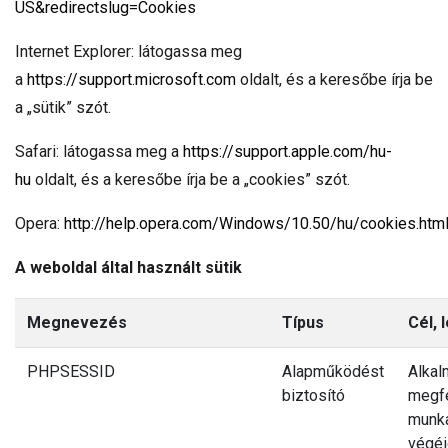
US&redirectslug=Cookies
Internet Explorer: látogassa meg
a
https://support.microsoft.com
oldalt, és a keresőbe írja be
a „sütik” szót.
Safari: látogassa meg a
https://support.apple.com/hu-
hu
oldalt, és a keresőbe írja be a „cookies” szót.
Opera:
http://help.opera.com/Windows/10.50/hu/cookies.htm
A weboldal által használt sütik
Megnevezés
Típus
Cél, 
PHPSESSID
Alapműködést
Alkal
biztosító
megfe
munka
végéi