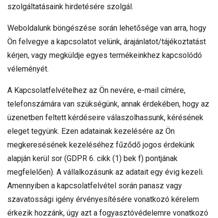
szolgáltatásaink hirdetésére szolgál.
Weboldalunk böngészése során lehetősége van arra, hogy
Ön felvegye a kapcsolatot velünk, árajánlatot/tájékoztatást
kérjen, vagy megküldje egyes termékeinkhez kapcsolódó
véleményét.
A Kapcsolatfelvételhez az Ön nevére, e-mail címére,
telefonszámára van szükségünk, annak érdekében, hogy az
üzenetben feltett kérdéseire válaszolhassunk, kérésének
eleget tegyünk. Ezen adatainak kezelésére az Ön
megkeresésének kezeléséhez fűződő jogos érdekünk
alapján kerül sor (GDPR 6. cikk (1) bek f) pontjának
megfelelően). A vállalkozásunk az adatait egy évig kezeli.
Amennyiben a kapcsolatfelvétel során panasz vagy
szavatossági igény érvényesítésére vonatkozó kérelem
érkezik hozzánk, úgy azt a fogyasztóvédelemre vonatkozó