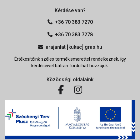
Kérdése van?
+36 70 383 7270
+36 70 383 7278
arajanlat [kukac] gras.hu
Értékesítőink széles termékismerettel rendelkeznek, így
kérdéseivel bátran fordulhat hozzájuk.
Közösségi oldalaink