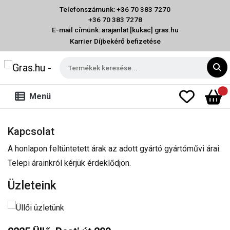
Telefonszámunk: +36 70 383 7270
+36 70 383 7278
E-mail címünk: arajanlat [kukac] gras.hu
Karrier
Díjbekérő befizetése
Menü
Kapcsolat
A honlapon feltüntetett árak az adott gyártó gyártóművi árai.
Telepi árainkról kérjük érdeklődjön.
Üzleteink