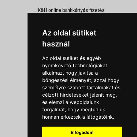
Információk
Az oldal sütiket
Adatkezelési tájékoztató
használ
Általános szerződési feltételek
Impresszum
Az oldal sütiket és egyéb
Nyereményjáték szabály
nyomkövető technológiákat
alkalmaz, hogy javítsa a
Outlet nap nyereményjáték szabályzat
böngészési élményét, azzal hogy
Süti beállítások
személyre szabott tartalmakat és
célzott hirdetéseket jelenít meg,
Menü
és elemzi a weboldalunk
Ajánlatkérés
forgalmát, hogy megtudjuk
honnan érkeztek a látogatóink.
Szakmai tippek / Újdonságok
Kapcsolat
Elfogadom
Letölthető katalógusok