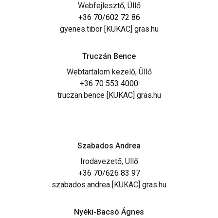
Webfejlesztő, Üllő
+36 70/602 72 86
gyenes.tibor [KUKAC] gras.hu
Truczán Bence
Webtartalom kezelő, Üllő
+36 70 553 4000
truczan.bence [KUKAC] gras.hu
Szabados Andrea
Irodavezető, Üllő
+36 70/626 83 97
szabados.andrea [KUKAC] gras.hu
Nyéki-Bacsó Ágnes