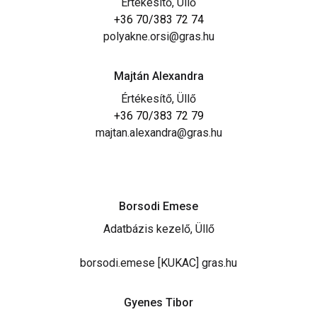
Értékesítő, Üllő
+36 70/383 72 74
polyakne.orsi@gras.hu
Majtán Alexandra
Értékesítő, Üllő
+36 70/383 72 79
majtan.alexandra@gras.hu
Borsodi Emese
Adatbázis kezelő, Üllő
borsodi.emese [KUKAC] gras.hu
Gyenes Tibor