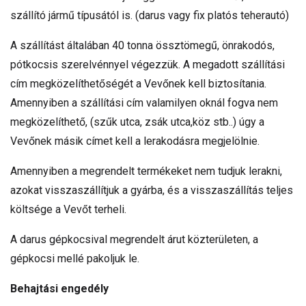
szállító jármű típusától is. (darus vagy fix platós teherautó)
A szállítást általában 40 tonna össztömegű, önrakodós,
pótkocsis szerelvénnyel végezzük. A megadott szállítási
cím megközelíthetőségét a Vevőnek kell biztosítania.
Amennyiben a szállítási cím valamilyen oknál fogva nem
megközelíthető, (szűk utca, zsák utca,köz stb..) úgy a
Vevőnek másik címet kell a lerakodásra megjelölnie.
Amennyiben a megrendelt termékeket nem tudjuk lerakni,
azokat visszaszállítjuk a gyárba, és a visszaszállítás teljes
költsége a Vevőt terheli.
A darus gépkocsival megrendelt árut közterületen, a
gépkocsi mellé pakoljuk le.
Behajtási engedély