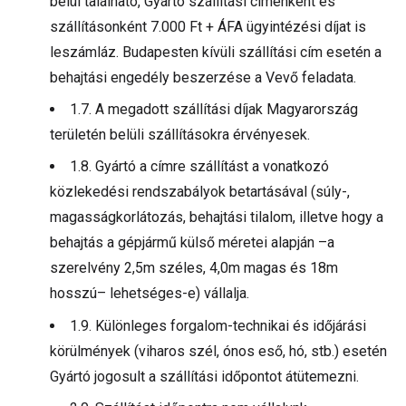
belül található, Gyártó szállítási címenként és
szállításonként 7.000 Ft + ÁFA ügyintézési díjat is
leszámláz. Budapesten kívüli szállítási cím esetén a
behajtási engedély beszerzése a Vevő feladata.
1.7. A megadott szállítási díjak Magyarország
területén belüli szállításokra érvényesek.
1.8. Gyártó a címre szállítást a vonatkozó
közlekedési rendszabályok betartásával (súly-,
magasságkorlátozás, behajtási tilalom, illetve hogy a
behajtás a gépjármű külső méretei alapján –a
szerelvény 2,5m széles, 4,0m magas és 18m
hosszú– lehetséges-e) vállalja.
1.9. Különleges forgalom-technikai és időjárási
körülmények (viharos szél, ónos eső, hó, stb.) esetén
Gyártó jogosult a szállítási időpontot átütemezni.