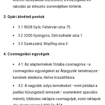
rakodás az érkezés sorrendjében történik.
3. Gyári átvételi pontok
3.1 9028 Győr, Fehérvári utca 75.
3.2 3200 Gyöngyös, Déli külhatár utca 1.
3.3 Szekszárd, Wopfing utca 3.
4. Csomagolási egységek
4.1. Az alaptermékek fóliába csomagolva –a
csomagolási egységeket az Árjegyzék tartalmazza–
kerülnek átadásra, illetve kiszállításra.
4.2. A nagyobb súlyú termékeket –mint például a
padlás hőszigetelő lemezek– esetenként speciális
méretű, többutas raklapra csomagoljuk, ezen raklapok