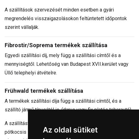
A szállítások szervezését minden esetben a gyári
megrendelés visszaigazolásokon feltüntetett időpontok
szerint vállalják.
Fibrostir/Soprema termékek szállítása
Egyedi szállítási díj, mely függ a szállítási címtől és a
mennyiségtől. Lehetőség van Budapest XVII.kerület vagy
Üllő telephelyi átvételre.
Frühwald termékek szállítása
A termékek szállítási díja függ a szállítási címtől, és a
szállító jármű típusától is. (darus vagy fix platós teherautó)
A szállítást általában 40 tonna össztömegű, önrakodós,
Az oldal sütiket
pótkocsis szerelvénnyel végezzük. A megadott szállítási