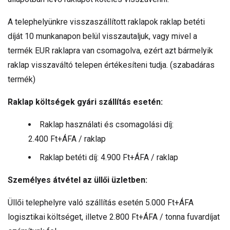
A telephelyünkre visszaszállított raklapok raklap betéti
díját 10 munkanapon belül visszautaljuk, vagy mivel a
termék EUR raklapra van csomagolva, ezért azt bármelyik
raklap visszaváltó telepen értékesíteni tudja. (szabadáras
termék)
Raklap költségek gyári szállítás esetén:
Raklap használati és csomagolási díj:
2.400 Ft+ÁFA / raklap
Raklap betéti díj: 4.900 Ft+ÁFA / raklap
Személyes átvétel az üllői üzletben:
Üllői telephelyre való szállítás esetén 5.000 Ft+ÁFA
logisztikai költséget, illetve 2.800 Ft+ÁFA / tonna fuvardíjat