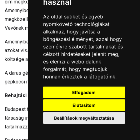
használ
cím megközelíthetőségét a Vevőnek kell biztosítania.
Amennyiben a szállítási cím valamilyen oknál fogva nem
Az oldal sütiket és egyéb
megközelíthető, (szűk utca, zsák utca,köz stb..) úgy a
nyomkövető technológiákat
Vevőnek másik címet kell a lerakodásra megjelölnie.
alkalmaz, hogy javítsa a
böngészési élményét, azzal hogy
Amennyiben a megrendelt termékeket nem tudjuk lerakni,
személyre szabott tartalmakat és
azokat visszaszállítjuk a gyárba, és a visszaszállítás teljes
célzott hirdetéseket jelenít meg,
költsége a Vevőt terheli.
és elemzi a weboldalunk
forgalmát, hogy megtudjuk
A darus gépkocsival megrendelt árut közterületen, a
honnan érkeztek a látogatóink.
gépkocsi mellé pakoljuk le.
Elfogadom
Behajtási engedély
Elutasítom
Budapest területére a behajtási engedélyt a fuvarozó
társaság intézi, ezt a megadott szállítási költség
Beállítások megváltoztatása
tartalmazza is.