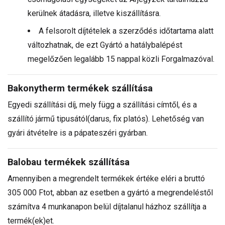
kerülnek átadásra, illetve kiszállításra.
A felsorolt díjtételek a szerződés időtartama alatt
változhatnak, de ezt Gyártó a hatálybalépést
megelőzően legalább 15 nappal közli Forgalmazóval.
Bakonytherm termékek szállítása
Egyedi szállítási díj, mely függ a szállítási címtől, és a
szállító jármű tipusától(darus, fix platós). Lehetőség van
gyári átvételre is a pápateszéri gyárban.
Balobau termékek szállítása
Amennyiben a megrendelt termékek értéke eléri a bruttó
305 000 Ftot, abban az esetben a gyártó a megrendeléstől
számítva 4 munkanapon belül díjtalanul házhoz szállítja a
termék(ek)et.