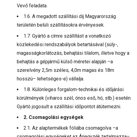
Vevő feladata.
1.6. A megadott szállítási díj Magyarország
területén belüli szállításokra érvényesek.
1.7. Gyártó a címre szállítást a vonatkozó
közlekedési rendszabályok betartásával (súly-,
magasságkorlátozás, behajtási tilalom, illetve hogy a
behajtás a gépjármű külső méretei alapján –a
szerelvény 2,5m széles, 4,0m magas és 18m
hosszú– lehetséges-e) vállalja.
1.8. Különleges forgalom-technikai és időjárási
körülmények (viharos szél, ónos eső, hó, stb.) esetén
Gyártó jogosult a szállítási időpontot átütemezni.
2. Csomagolási egységek
2.1. Az alaptermékek fóliába csomagolva –a
csomagolási egységeket az Árjegyzék tartalmazza–