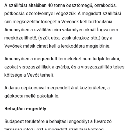
A szállítást általában 40 tonna össztömegű, önrakodós,
pótkocsis szerelvénnyel végezzük. A megadott szállítási
cím megközelíthetőségét a Vevőnek kell biztosítania.
Amennyiben a szállítási cím valamilyen oknál fogva nem
megközelíthető, (szűk utca, zsák utca,köz stb..) úgy a
Vevőnek másik címet kell a lerakodásra megjelölnie.
Amennyiben a megrendelt termékeket nem tudjuk lerakni,
azokat visszaszállítjuk a gyárba, és a visszaszállítás teljes
költsége a Vevőt terheli.
A darus gépkocsival megrendelt árut közterületen, a
gépkocsi mellé pakoljuk le.
Behajtási engedély
Budapest területére a behajtási engedélyt a fuvarozó
társaság intézi, ezt a megadott szállítási költség