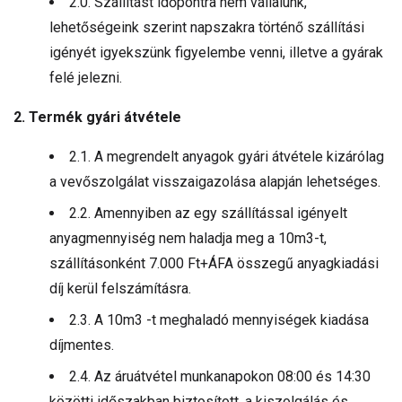
2.0. Szállítást időpontra nem vállalunk,
lehetőségeink szerint napszakra történő szállítási
igényét igyekszünk figyelembe venni, illetve a gyárak
felé jelezni.
2. Termék gyári átvétele
2.1. A megrendelt anyagok gyári átvétele kizárólag
a vevőszolgálat visszaigazolása alapján lehetséges.
2.2. Amennyiben az egy szállítással igényelt
anyagmennyiség nem haladja meg a 10m3-t,
szállításonként 7.000 Ft+ÁFA összegű anyagkiadási
díj kerül felszámításra.
2.3. A 10m3 -t meghaladó mennyiségek kiadása
díjmentes.
2.4. Az áruátvétel munkanapokon 08:00 és 14:30
közötti időszakban biztosított, a kiszolgálás és