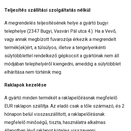
Teljesítés szállítási szolgáltatás nélkül
A megrendelés teljesítésének helye a gyártó bugyi
telephelye (2347 Bugyi, Vasvári Pál utca 4.). Ha a Vevő,
vagy annak megbízott fuvarozója érkezik a megrendelt
termék(ek)ért, a túlsúlyos, illetve a tengelyenkénti
súlytöbblettel rendelkező gépkocsit a gyártónak nem áll
módjában telephelyéről kiengedni, ameddig a súlytöbblet
elhárítása nem történik meg.
Raklapok kezelése
A gyártó minden termékét a raklapelőírásnak megfelelő
EUR raklapon szállítja. Az eladó csak a tőle származó, és 2
hónapon belül visszaszállított, a raklapelőírásnak
megfelelő minőségű, tiszta, használatra alkalmas
állapotban lévő raklapot köteles visszavenni.