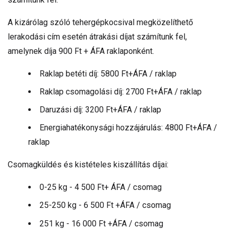
A kizárólag szóló tehergépkocsival megközelíthető
lerakodási cím esetén átrakási díjat számítunk fel,
amelynek díja 900 Ft + ÁFA raklaponként.
Raklap betéti díj: 5800 Ft+ÁFA / raklap
Raklap csomagolási díj: 2700 Ft+ÁFA / raklap
Daruzási díj: 3200 Ft+ÁFA / raklap
Energiahatékonysági hozzájárulás: 4800 Ft+ÁFA /
raklap
Csomagküldés és kistételes kiszállítás díjai:
0-25 kg - 4 500 Ft+ ÁFA / csomag
25-250 kg - 6 500 Ft +ÁFA / csomag
251 kg - 16 000 Ft +ÁFA / csomag