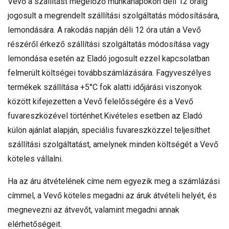
Vevő a szállítást megelőző munkanapokon déli 12 óráig
jogosult a megrendelt szállítási szolgáltatás módosítására,
lemondására. A rakodás napján déli 12 óra után a Vevő
részéről érkező szállítási szolgáltatás módosítása vagy
lemondása esetén az Eladó jogosult ezzel kapcsolatban
felmerült költségei továbbszámlázására. Fagyveszélyes
termékek szállítása +5°C fok alatti időjárási viszonyok
között kifejezetten a Vevő felelősségére és a Vevő
fuvareszközével történhet.Kivételes esetben az Eladó
külön ajánlat alapján, speciális fuvareszközzel teljesíthet
szállítási szolgáltatást, amelynek minden költségét a Vevő
köteles vállalni.
Ha az áru átvételének címe nem egyezik meg a számlázási
címmel, a Vevő köteles megadni az áruk átvételi helyét, és
megnevezni az átvevőt, valamint megadni annak
elérhetőségeit.