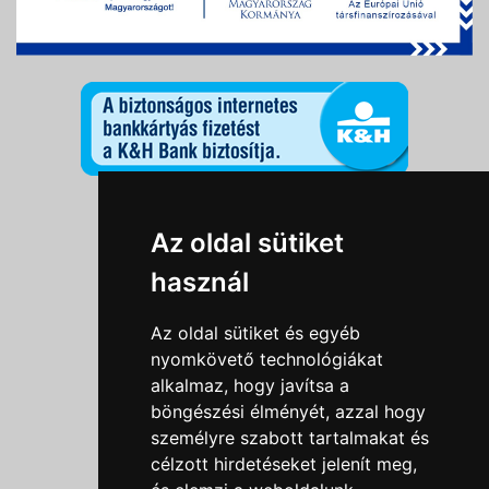
Információk
Az oldal sütiket
Adatkezelési tájékoztató
használ
Általános szerződési feltételek
Impresszum
Az oldal sütiket és egyéb
Nyereményjáték szabály
nyomkövető technológiákat
alkalmaz, hogy javítsa a
Outlet nap nyereményjáték szabályzat
böngészési élményét, azzal hogy
Süti beállítások
személyre szabott tartalmakat és
célzott hirdetéseket jelenít meg,
Menü