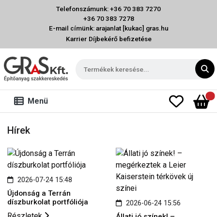
Telefonszámunk: +36 70 383 7270
+36 70 383 7278
E-mail címünk: arajanlat [kukac] gras.hu
Karrier
Díjbekérő befizetése
Menü
Hírek
2026-07-24 15:48
Újdonság a Terrán
díszburkolat portfóliója
2026-06-24 15:56
Részletek
Állati jó színek! –