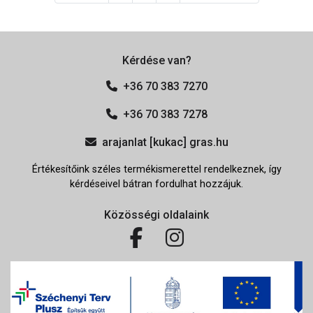
Kérdése van?
+36 70 383 7270
+36 70 383 7278
arajanlat [kukac] gras.hu
Értékesítőink széles termékismerettel rendelkeznek, így
kérdéseivel bátran fordulhat hozzájuk.
Közösségi oldalaink