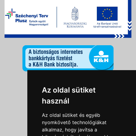
Információk
Az oldal sütiket
Adatkezelési tájékoztató
használ
Általános szerződési feltételek
Impresszum
Az oldal sütiket és egyéb
Nyereményjáték szabály
nyomkövető technológiákat
alkalmaz, hogy javítsa a
Outlet nap nyereményjáték szabályzat