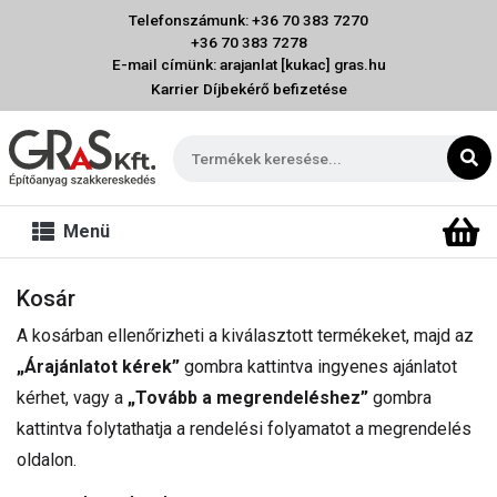
Telefonszámunk: +36 70 383 7270
+36 70 383 7278
E-mail címünk: arajanlat [kukac] gras.hu
Karrier
Díjbekérő befizetése
Menü
Kosár
A kosárban ellenőrizheti a kiválasztott termékeket, majd az
„Árajánlatot kérek”
gombra kattintva ingyenes ajánlatot
kérhet, vagy a
„Tovább a megrendeléshez”
gombra
kattintva folytathatja a rendelési folyamatot a megrendelés
oldalon.