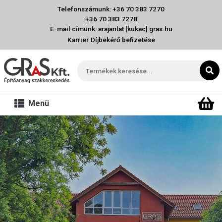
Telefonszámunk: +36 70 383 7270
+36 70 383 7278
E-mail címünk: arajanlat [kukac] gras.hu
Karrier
Díjbekérő befizetése
Menü