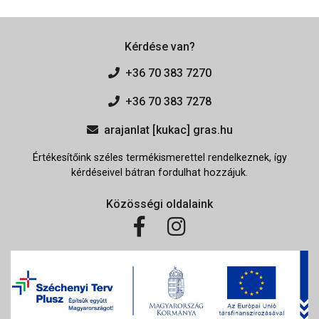
Kérdése van?
+36 70 383 7270
+36 70 383 7278
arajanlat [kukac] gras.hu
Értékesítőink széles termékismerettel rendelkeznek, így
kérdéseivel bátran fordulhat hozzájuk.
Közösségi oldalaink