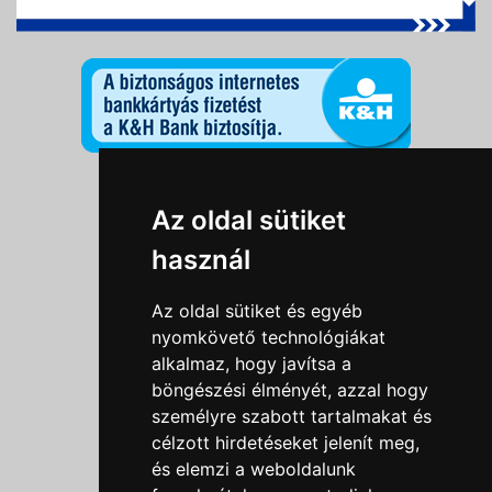
Információk
Az oldal sütiket
Adatkezelési tájékoztató
használ
Általános szerződési feltételek
Impresszum
Az oldal sütiket és egyéb
Nyereményjáték szabály
nyomkövető technológiákat
alkalmaz, hogy javítsa a
Outlet nap nyereményjáték szabályzat
böngészési élményét, azzal hogy
Süti beállítások
személyre szabott tartalmakat és
célzott hirdetéseket jelenít meg,
Menü
és elemzi a weboldalunk