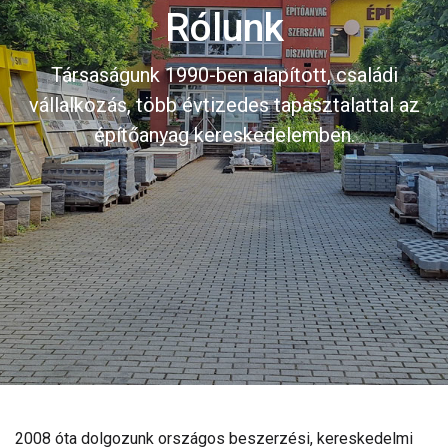
Rólunk
Társaságunk 1990-ben alapított, családi
vállalkozás, több évtizedes tapasztalattal az
építőanyag kereskedelemben.
2008 óta dolgozunk országos beszerzési, kereskedelmi