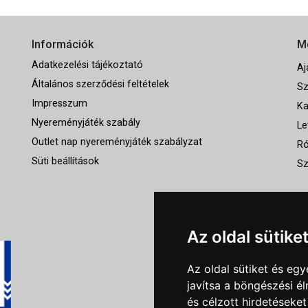
Információk
M
Adatkezelési tájékoztató
Aj
Általános szerződési feltételek
Sz
Impresszum
Ka
Nyereményjáték szabály
Le
Outlet nap nyereményjáték szabályzat
Ró
Süti beállítások
Sz
Az oldal sütike
Az oldal sütiket és e
javítsa a böngészési é
és célzott hirdetéseket