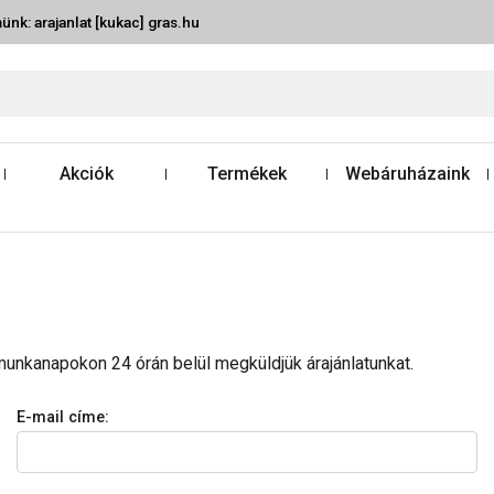
ünk: arajanlat [kukac] gras.hu
Akciók
Termékek
Webáruházaink
s munkanapokon 24 órán belül megküldjük árajánlatunkat.
E-mail címe: