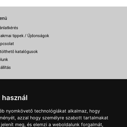
enü
ánlatkérés
akmai tippek / Újdonságok
pcsolat
tölthető katalógusok
lunk
állítás
t használ
gyéb nyomkövető technológiákat alkalmaz, hogy
lményét, azzal hogy személyre szabott tartalmakat
 jelenít meg, és elemzi a weboldalunk forgalmát,