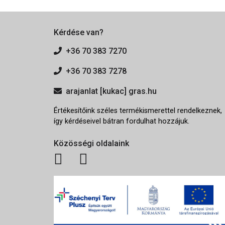
Kérdése van?
+36 70 383 7270
+36 70 383 7278
arajanlat [kukac] gras.hu
Értékesítőink széles termékismerettel rendelkeznek,
így kérdéseivel bátran fordulhat hozzájuk.
Közösségi oldalaink