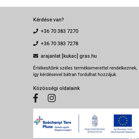
Kérdése van?
+36 70 383 7270
+36 70 383 7278
arajanlat [kukac] gras.hu
Értékesítőink széles termékismerettel rendelkeznek,
így kérdéseivel bátran fordulhat hozzájuk.
Közösségi oldalaink