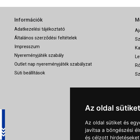
Információk
M
Adatkezelési tájékoztató
Aj
Általános szerződési feltételek
Sz
Impresszum
Ka
Nyereményjáték szabály
Le
Outlet nap nyereményjáték szabályzat
Ró
Süti beállítások
Sz
Az oldal sütike
Az oldal sütiket és e
javítsa a böngészési é
és célzott hirdetéseket