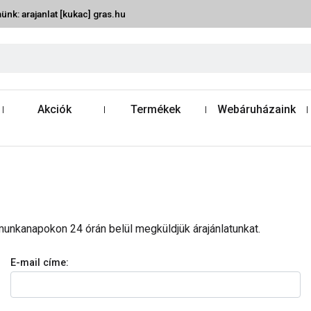
ünk: arajanlat [kukac] gras.hu
Akciók
Termékek
Webáruházaink
s munkanapokon 24 órán belül megküldjük árajánlatunkat.
E-mail címe: