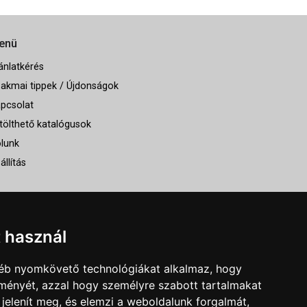
enü
ánlatkérés
akmai tippek / Újdonságok
pcsolat
tölthető katalógusok
lunk
állítás
t használ
gyéb nyomkövető technológiákat alkalmaz, hogy
lményét, azzal hogy személyre szabott tartalmakat
 jelenít meg, és elemzi a weboldalunk forgalmát,