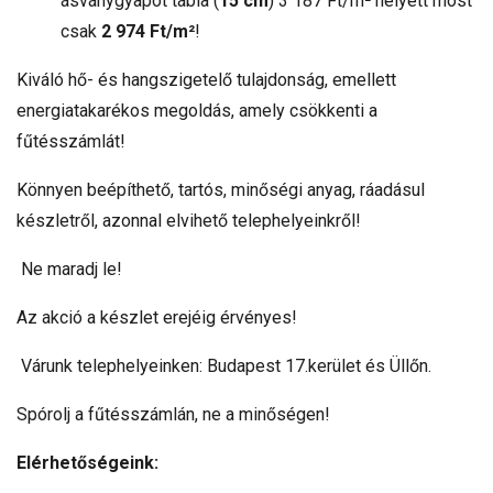
ásványgyapot tábla (
15 cm
) 3 187 Ft/m² helyett most
csak
2 974 Ft/m²
!
Kiváló hő- és hangszigetelő tulajdonság, emellett
energiatakarékos megoldás, amely csökkenti a
fűtésszámlát!
Könnyen beépíthető, tartós, minőségi anyag, ráadásul
készletről, azonnal elvihető telephelyeinkről!
Ne maradj le!
Az akció a készlet erejéig érvényes!
Várunk telephelyeinken: Budapest 17.kerület és Üllőn.
Spórolj a fűtésszámlán, ne a minőségen!
Elérhetőségeink: