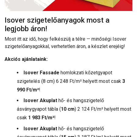
Isover szigetelőanyagok most a
legjobb áron!
Most itt az idő, hogy felkészülj a télre — minőségi Isover
szigetelőanyagokkal, verhetetlen áron, a készlet erejéig!
Akciós ajánlataink:
Isover Fassade
homlokzati kőzetgyapot
szigetelés (8 cm) 6 248 Ft/m² helyett most csak
3
990 Ft/m²
!
Isover Akuplat
hő- és hangszigetelő
ásványgyapot tábla (
10 cm
) 2 124 Ft/m² helyett most
csak
1 983 Ft/m²
!
Isover Akuplat
hő- és hangszigetelő