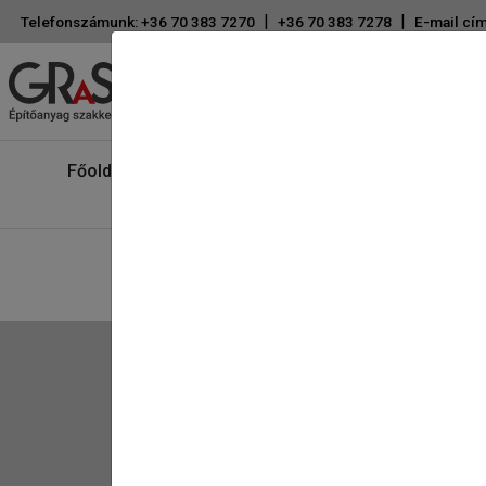
|
|
Telefonszámunk: +36 70 383 7270
+36 70 383 7278
E-mail cím
Főoldal
Rólunk
Újdonságok
Kérdése van?
+36 70 383 7270
+36 70 383 7278