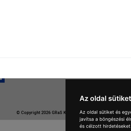
Nyereményjáték szabály
Le
Outlet nap nyereményjáték szabályzat
Ró
Süti beállítások
Sz
Az oldal sütike
Az oldal sütiket és e
© Copyright 2026
GRaS Kft.
Minden jog fenntartva!
javítsa a böngészési é
és célzott hirdetéseket