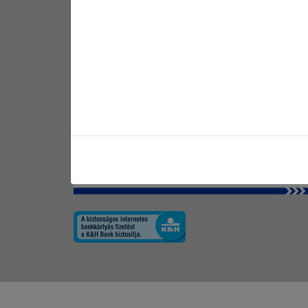
arajanlat [kukac] gras.hu
Értékesítőink széles termékismerettel rendelkeznek,
így kérdéseivel bátran fordulhat hozzájuk.
Közösségi oldalaink