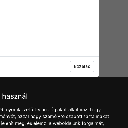
tölthető katalógusok
lunk
állítás
Bezárás
t használ
gyéb nyomkövető technológiákat alkalmaz, hogy
lményét, azzal hogy személyre szabott tartalmakat
 jelenít meg, és elemzi a weboldalunk forgalmát,