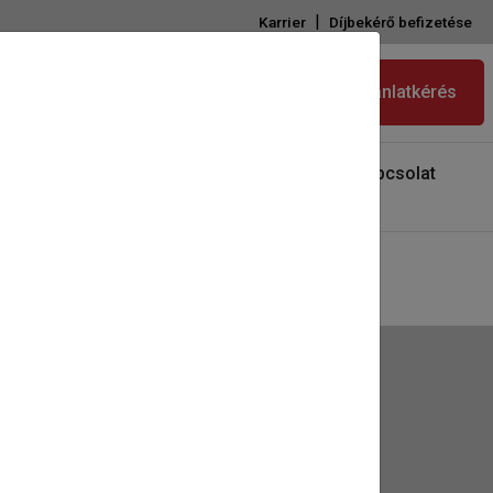
|
Karrier
Díjbekérő befizetése
Ajánlatkérés
Katalógusok
Kivitelezői
Kapcsolat
partnerprogram
enü
ánlatkérés
akmai tippek / Újdonságok
pcsolat