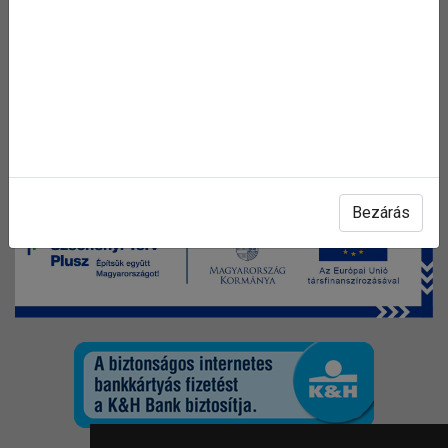
arajanlat [kukac] gras.hu
Értékesítőink széles termékismerettel rendelkeznek, így
kérdéseivel bátran fordulhat hozzájuk.
Közösségi oldalaink
Bezárás