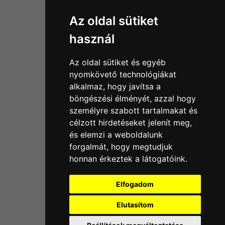
Információk
Az oldal sütiket
Adatkezelési tájékoztató
használ
Általános szerződési feltételek
Impresszum
Az oldal sütiket és egyéb
Nyereményjáték szabály
nyomkövető technológiákat
alkalmaz, hogy javítsa a
Outlet nap nyereményjáték szabályzat
böngészési élményét, azzal hogy
Süti beállítások
személyre szabott tartalmakat és
célzott hirdetéseket jelenít meg,
Menü
és elemzi a weboldalunk
forgalmát, hogy megtudjuk
Ajánlatkérés
honnan érkeztek a látogatóink.
Szakmai tippek / Újdonságok
Kapcsolat
Elfogadom
Letölthető katalógusok
Rólunk
Elutasítom
Szállítás