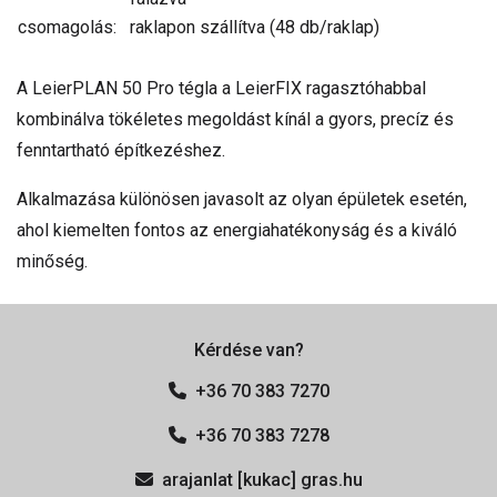
csomagolás:
raklapon szállítva (48 db/raklap)
A LeierPLAN 50 Pro tégla a LeierFIX ragasztóhabbal
kombinálva tökéletes megoldást kínál a gyors, precíz és
fenntartható építkezéshez.
Alkalmazása különösen javasolt az olyan épületek esetén,
ahol kiemelten fontos az energiahatékonyság és a kiváló
minőség.
Kérdése van?
+36 70 383 7270
+36 70 383 7278
arajanlat [kukac] gras.hu