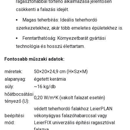
ragasztóhabbal történő alkalmazása jelentősen
csökkenti a falazás idejét.
Magas teherbírás: Ideális teherhordó
szerkezetekhez, akár több emeletes épületekhez is.
Fenntarthatóság: Környezetbarát gyártási
technológia és hosszú élettartam.
Fontosabb műszaki adatok:
méretek:
50×20×24,9 cm (H×Sz×M)
alapanyag:
égetett kerámia
súly:
~16 kg/db
hőátbocsátási
0,20 W/m²K (vakolt falazat esetén)
tényező (U):
védett teherhordó falakhoz LeierPLAN
beépítési
vékonyágyas falazóhabarccsal vagy
mód:
LeierFIX univerzális építési ragasztóval
falazva