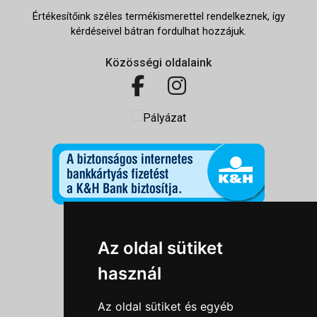
Értékesítőink széles termékismerettel rendelkeznek, így
kérdéseivel bátran fordulhat hozzájuk.
Közösségi oldalaink
Információk
Az oldal sütiket
Adatkezelési tájékoztató
használ
Általános szerződési feltételek
Impresszum
Az oldal sütiket és egyéb