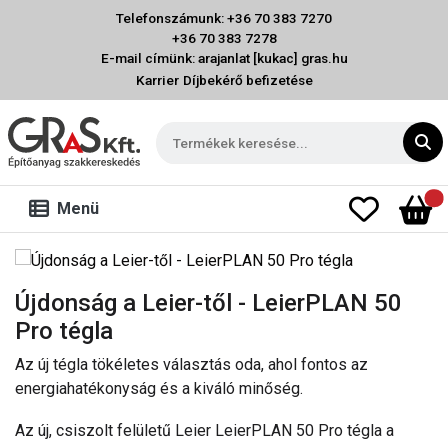
Telefonszámunk: +36 70 383 7270
+36 70 383 7278
E-mail címünk: arajanlat [kukac] gras.hu
Karrier
Díjbekérő befizetése
Menü
Újdonság a Leier-től - LeierPLAN 50
Pro tégla
Az új tégla tökéletes választás oda, ahol fontos az
energiahatékonyság és a kiváló minőség.
Az új, csiszolt felületű Leier LeierPLAN 50 Pro tégla a