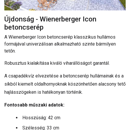
Újdonság - Wienerberger Icon
betoncserép
A Wienerberger Icon betoncserép klasszikus hullámos
formájával univerzálisan alkalmazható szinte bármilyen
tetőn.
Robusztus kialakítása kiváló viharállóságot garantál.
A csapadékvíz elvezetése a betoncserép hullámainak és a
síkból kiemelt oldalhornyoknak köszönhetően alacsony tető
hajlásszögeken is hatékonyan történik.
Fontosabb műszaki adatok:
Hosszúság: 42 cm
Szélesség: 33 cm