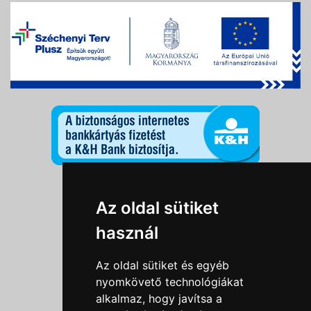
Információk
Az oldal sütiket
Adatkezelési tájékoztató
használ
Általános szerződési feltételek
Impresszum
Az oldal sütiket és egyéb
Nyereményjáték szabály
nyomkövető technológiákat
alkalmaz, hogy javítsa a
Outlet nap nyereményjáték szabályzat