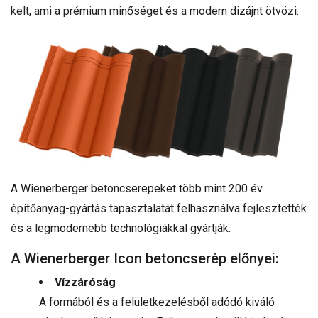
kelt, ami a prémium minőséget és a modern dizájnt ötvözi.
A Wienerberger betoncserepeket több mint 200 év
építőanyag-gyártás tapasztalatát felhasználva fejlesztették
és a legmodernebb technológiákkal gyártják.
A Wienerberger Icon betoncserép előnyei:
Vízzáróság
A formából és a felületkezelésből adódó kiváló