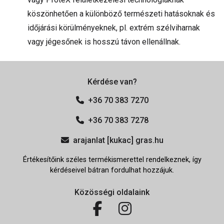
köszönhetően a különböző természeti hatásoknak és
időjárási körülményeknek, pl. extrém szélviharnak
vagy jégesőnek is hosszú távon ellenállnak.
Kérdése van?
+36 70 383 7270
+36 70 383 7278
arajanlat [kukac] gras.hu
Értékesítőink széles termékismerettel rendelkeznek, így
kérdéseivel bátran fordulhat hozzájuk.
Közösségi oldalaink