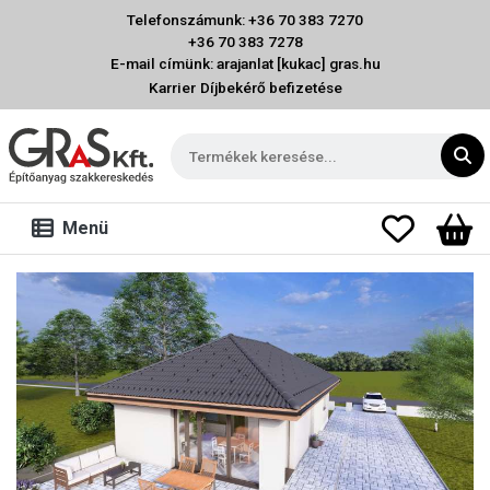
Telefonszámunk: +36 70 383 7270
+36 70 383 7278
E-mail címünk: arajanlat [kukac] gras.hu
Karrier
Díjbekérő befizetése
Menü