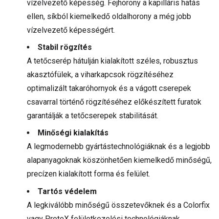
vízelvezető képesség. Fejhorony a kapilláris hatás
ellen, síkból kiemelkedő oldalhorony a még jobb
vízelvezető képességért.
Stabil rögzítés
A tetőcserép hátulján kialakított széles, robusztus
akasztófülek, a viharkapcsok rögzítéséhez
optimalizált takaróhornyok és a vágott cserepek
csavarral történő rögzítéséhez előkészített furatok
garantálják a tetőcserepek stabilitását.
Minőségi kialakítás
A legmodernebb gyártástechnológiáknak és a legjobb
alapanyagoknak köszönhetően kiemelkedő minőségű,
precízen kialakított forma és felület.
Tartós védelem
A legkiválóbb minőségű összetevőknek és a Colorfix
vagy ProteX felületkezelési technológiáknak