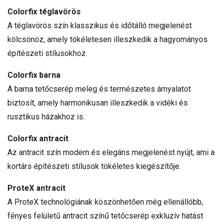
Colorfix téglavörös
A téglavörös szín klasszikus és időtálló megjelenést
kölcsönöz, amely tökéletesen illeszkedik a hagyományos
építészeti stílusokhoz.
Colorfix barna
A barna tetőcserép meleg és természetes árnyalatot
biztosít, amely harmonikusan illeszkedik a vidéki és
rusztikus házakhoz is.
Colorfix antracit
Az antracit szín modern és elegáns megjelenést nyújt, ami a
kortárs építészeti stílusok tökéletes kiegészítője.
ProteX antracit
A ProteX technológiának köszönhetően még ellenállóbb,
fényes felületű antracit színű tetőcserép exkluzív hatást