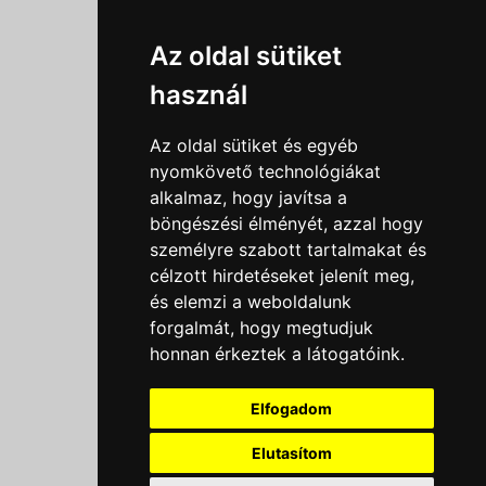
Információk
Az oldal sütiket
Adatkezelési tájékoztató
használ
Általános szerződési feltételek
Impresszum
Az oldal sütiket és egyéb
Nyereményjáték szabály
nyomkövető technológiákat
alkalmaz, hogy javítsa a
Outlet nap nyereményjáték szabályzat
böngészési élményét, azzal hogy
Süti beállítások
személyre szabott tartalmakat és
célzott hirdetéseket jelenít meg,
Menü
és elemzi a weboldalunk
forgalmát, hogy megtudjuk
Ajánlatkérés
honnan érkeztek a látogatóink.
Szakmai tippek / Újdonságok
Kapcsolat
Elfogadom
Letölthető katalógusok
Rólunk
Elutasítom
Szállítás