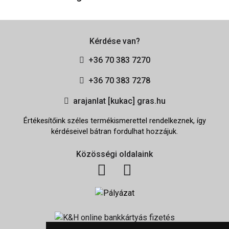
Kérdése van?
+36 70 383 7270
+36 70 383 7278
arajanlat [kukac] gras.hu
Értékesítőink széles termékismerettel rendelkeznek, így
kérdéseivel bátran fordulhat hozzájuk.
Közösségi oldalaink