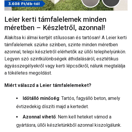
Leier kerti támfalelemek minden
méretben – Készletről, azonnal!
Alakítsa ki álmai kertjét stílusosan és tartósan! A Leier kerti
támfalelemek szürke színben, szinte minden méretben
azonnal, telepi készletről elérhetők az üllői telephelyünkön.
Legyen szó szintkülönbségek áthidalásáról, esztétikus
ágyásszegélyekről vagy kerti lépcsőkről, nálunk megtalálja
a tökéletes megoldást.
Miért válaszd a Leier támfalelemeket?
Időtálló minőség
: Tartós, fagyálló beton, amely
évtizedekig díszíti majd a kertedet.
Azonnal vihető
: Nem kell heteket várnod a
gyártásra, üllői készletünkből azonnal kiszolgálunk.