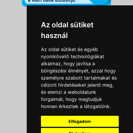
Információk
Az oldal sütiket
Adatkezelési tájékoztató
használ
Általános szerződési feltételek
Impresszum
Az oldal sütiket és egyéb
Nyereményjáték szabály
nyomkövető technológiákat
alkalmaz, hogy javítsa a
Outlet nap nyereményjáték szabályzat
böngészési élményét, azzal hogy
Süti beállítások
személyre szabott tartalmakat és
célzott hirdetéseket jelenít meg,
Menü
és elemzi a weboldalunk
Ajánlatkérés
forgalmát, hogy megtudjuk
honnan érkeztek a látogatóink.
Szakmai tippek / Újdonságok
Kapcsolat
Elfogadom
Letölthető katalógusok
Rólunk