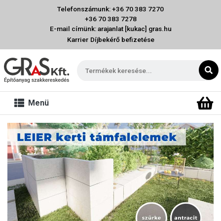
Telefonszámunk: +36 70 383 7270
+36 70 383 7278
E-mail címünk: arajanlat [kukac] gras.hu
Karrier
Díjbekérő befizetése
Menü