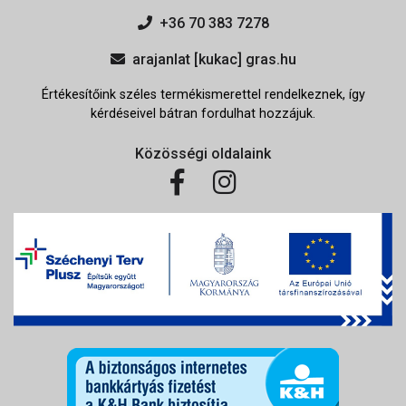
+36 70 383 7278
arajanlat [kukac] gras.hu
Értékesítőink széles termékismerettel rendelkeznek, így
kérdéseivel bátran fordulhat hozzájuk.
Közösségi oldalaink