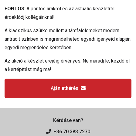
FONTOS
: A pontos árakról és az aktuális készletről
érdeklődj kollégáinknál!
A klasszikus szürke mellett a támfalelemeket modern
antracit színben is megrendelheted egyedi igényeid alapján,
egyedi megrendelés keretében.
Az akció a készlet erejéig érvényes. Ne maradj le, kezdd el
a kertépítést még ma!
Ajánlatkérés
Kérdése van?
+36 70 383 7270