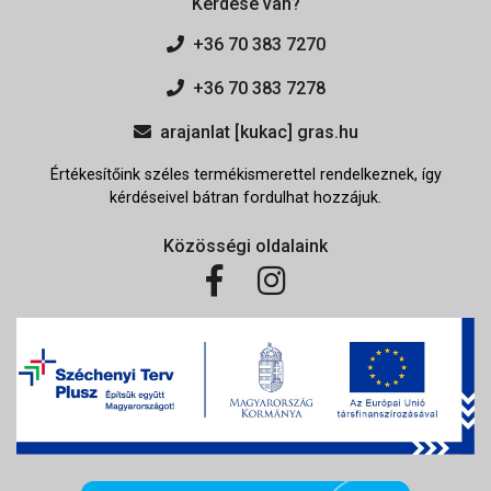
Kérdése van?
+36 70 383 7270
+36 70 383 7278
arajanlat [kukac] gras.hu
Értékesítőink széles termékismerettel rendelkeznek, így
kérdéseivel bátran fordulhat hozzájuk.
Közösségi oldalaink