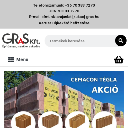
Telefonszámunk: +36 70 383 7270
+36 70 383 7278
E-mail címünk: arajanlat [kukac] gras.hu
Karrier
Díjbekérő befizetése
Menü