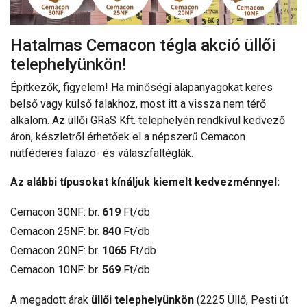
Hatalmas Cemacon tégla akció üllői
telephelyünkön!
Építkezők, figyelem! Ha minőségi alapanyagokat keres
belső vagy külső falakhoz, most itt a vissza nem térő
alkalom. Az üllői GRaS Kft. telephelyén rendkívül kedvező
áron, készletről érhetőek el a népszerű Cemacon
nútféderes falazó- és válaszfaltéglák.
Az alábbi típusokat kínáljuk kiemelt kedvezménnyel:
Cemacon 30NF: br.
619
Ft/db
Cemacon 25NF: br.
840
Ft/db
Cemacon 20NF: br.
1065
Ft/db
Cemacon 10NF: br.
569
Ft/db
A megadott árak
üllői telephelyünkön
(2225 Üllő, Pesti út