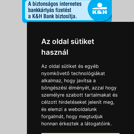
Információk
Az oldal sütiket
Adatkezelési tájékoztató
használ
Általános szerződési feltételek
Impresszum
Az oldal sütiket és egyéb
Nyereményjáték szabály
nyomkövető technológiákat
alkalmaz, hogy javítsa a
Outlet nap nyereményjáték szabályzat
böngészési élményét, azzal hogy
Süti beállítások
személyre szabott tartalmakat és
célzott hirdetéseket jelenít meg,
Menü
és elemzi a weboldalunk
Ajánlatkérés
forgalmát, hogy megtudjuk
honnan érkeztek a látogatóink.
Szakmai tippek / Újdonságok
Kapcsolat