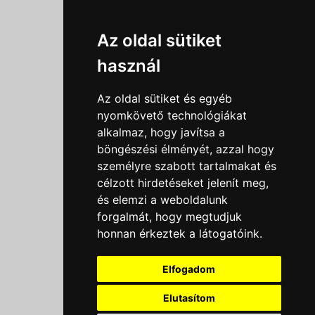
Információk
Az oldal sütiket
Adatkezelési tájékoztató
használ
Általános szerződési feltételek
Impresszum
Az oldal sütiket és egyéb
Nyereményjáték szabály
nyomkövető technológiákat
alkalmaz, hogy javítsa a
Outlet nap nyereményjáték szabályzat
böngészési élményét, azzal hogy
Süti beállítások
személyre szabott tartalmakat és
célzott hirdetéseket jelenít meg,
Menü
és elemzi a weboldalunk
forgalmát, hogy megtudjuk
Ajánlatkérés
honnan érkeztek a látogatóink.
Szakmai tippek / Újdonságok
Kapcsolat
Elfogadom
Letölthető katalógusok
Rólunk
Elutasítom
Szállítás