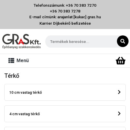
Telefonszámunk: +36 70 383 7270
+36 70 383 7278
E-mail címünk: arajanlat [kukac] gras.hu
Karrier
Díjbekérő befizetése
Menü
Térkő
10 cm vastag térkő
4 cm vastag térkő