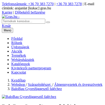
Telefonszámunk: +36 70 383 7270
|
+36 70 383 7278
|
E-mail
címünk: arajanlat [kukac] gras.hu
Karrier
|
Díjbekérő befizetése
Kosár
Menü
Főoldal
Rólunk
Újdonságok
Akciók
Termékek
Webáruházaink
Katalógusok
Kivitelezői partnerprogram
Kapcsolat
Kezdőlap
Webshop
/
Szárazépítészet
/
Álmennyezetek és üvegszövetek
BaloBau Gyorsfüggesztő faléchez