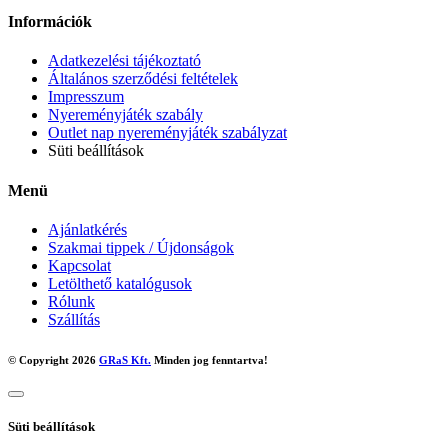
Információk
Adatkezelési tájékoztató
Általános szerződési feltételek
Impresszum
Nyereményjáték szabály
Outlet nap nyereményjáték szabályzat
Süti beállítások
Menü
Ajánlatkérés
Szakmai tippek / Újdonságok
Kapcsolat
Letölthető katalógusok
Rólunk
Szállítás
© Copyright 2026
GRaS Kft.
Minden jog fenntartva!
Süti beállítások