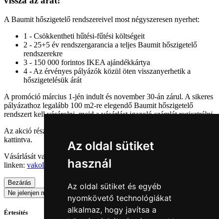
vissza az árát!
A Baumit hőszigetelő rendszereivel most négyszeresen nyerhet:
1 - Csökkentheti hűtési-fűtési költségeit
2 - 25+5 év rendszergarancia a teljes Baumit hőszigetelő
rendszerekre
3 - 150 000 forintos IKEA ajándékkártya
4 - Az érvényes pályázók közül öten visszanyerhetik a
hőszigetelésük árát
A promóció március 1-jén indult és november 30-án zárul. A sikeres
pályázathoz legalább 100 m2-re elegendő Baumit hőszigetelő
rendszert kell vásárolni, majd a vásárlást igazoló számlát regisztrálni.
Az akció részleteiről érdeklődjön a
baumitajandek.hu
linkre
kattintva.
Az oldal sütiket
Vásárlását vagy ajánlat kérését megteheti oldalunkon az alábbi
használ
linken:
vakolat-arak.hu
Bezárás
Az oldal sütiket és egyéb
Ne jelenjen meg többet
nyomkövető technológiákat
alkalmaz, hogy javítsa a
Értesítés