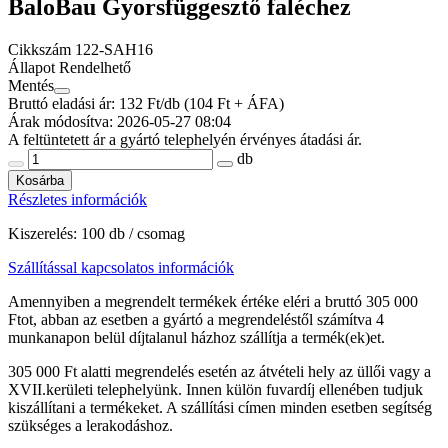
BaloBau Gyorsfüggesztő faléchez
Cikkszám
122-SAH16
Állapot
Rendelhető
Mentés
Bruttó eladási ár: 132
Ft/db
(104 Ft + ÁFA)
Árak módosítva: 2026-05-27 08:04
A feltüntetett ár a gyártó telephelyén érvényes átadási ár.
db
Kosárba
Részletes információk
Kiszerelés: 100 db / csomag
Szállítással kapcsolatos információk
Amennyiben a megrendelt termékek értéke eléri a bruttó 305 000
Ftot, abban az esetben a gyártó a megrendeléstől számítva 4
munkanapon belül díjtalanul házhoz szállítja a termék(ek)et.
305 000 Ft alatti megrendelés esetén az átvételi hely az üllői vagy a
XVII.kerületi telephelyünk. Innen külön fuvardíj ellenében tudjuk
kiszállítani a termékeket. A szállítási címen minden esetben segítség
szükséges a lerakodáshoz.