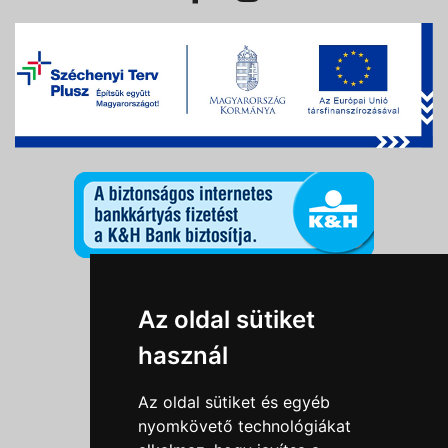
Információk
Az oldal sütiket
Adatkezelési tájékoztató
használ
Általános szerződési feltételek
Impresszum
Az oldal sütiket és egyéb
Nyereményjáték szabály
nyomkövető technológiákat