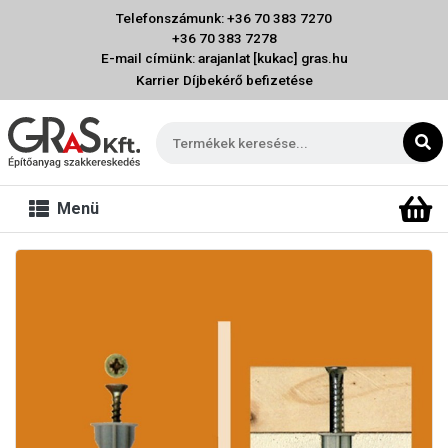
Telefonszámunk: +36 70 383 7270
+36 70 383 7278
E-mail címünk: arajanlat [kukac] gras.hu
Karrier
Díjbekérő befizetése
Menü