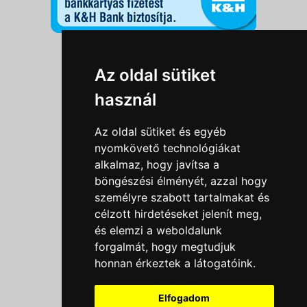
Információk
Az oldal sütiket
Adatkezelési tájékoztató
használ
Általános szerződési feltételek
Impresszum
Az oldal sütiket és egyéb
Nyereményjáték szabály
nyomkövető technológiákat
alkalmaz, hogy javítsa a
Outlet nap nyereményjáték szabályzat
böngészési élményét, azzal hogy
Süti beállítások
személyre szabott tartalmakat és
célzott hirdetéseket jelenít meg,
Menü
és elemzi a weboldalunk
forgalmát, hogy megtudjuk
Ajánlatkérés
honnan érkeztek a látogatóink.
Szakmai tippek / Újdonságok
Kapcsolat
Elfogadom
Letölthető katalógusok