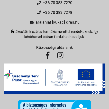
+36 70 383 7270
+36 70 383 7278
arajanlat [kukac] gras.hu
Értékesítőink széles termékismerettel rendelkeznek, így
kérdéseivel bátran fordulhat hozzájuk.
Közösségi oldalaink