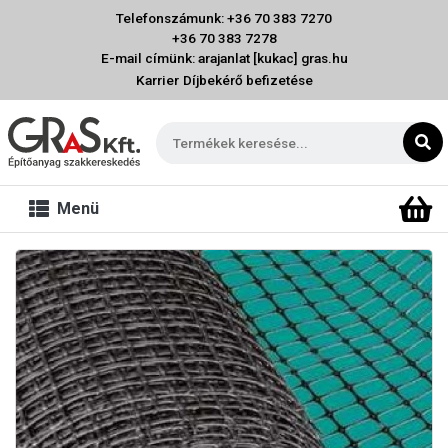
Telefonszámunk: +36 70 383 7270
+36 70 383 7278
E-mail címünk: arajanlat [kukac] gras.hu
Karrier
Díjbekérő befizetése
Menü