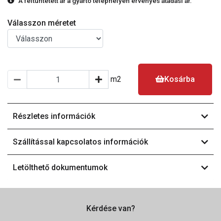
A feltüntetett ár a gyártó telephelyén érvényes átadási ár.
Válasszon méretet
m2
Kosárba
Részletes információk
Szállítással kapcsolatos információk
Letölthető dokumentumok
Kérdése van?