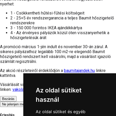
nyerhet:
1 - Csökkentheti hűtési-fűtési költségeit
2 - 25+5 év rendszergarancia a teljes Baumit hőszigetelő
rendszerekre
3 - 150 000 forintos IKEA ajándékkártya
4 - Az érvényes pályázók közül öten visszanyerhetik a
hőszigetelésük árát
A promóció március 1-jén indult és november 30-án zárul. A
sikeres pályázathoz legalább 100 m2-re elegendő Baumit
hőszigetelő rendszert kell vásárolni, majd a vásárlást igazoló
számlát regisztrálni.
Az akció részleteiről érdeklődjön a
baumitajandek.hu
linkre
kattintva.
Vásárlását vagy ajánlat kérését megteheti oldalunkon az alábbi
Az oldal sütiket
linken:
vakolat-arak.hu
használ
Bezárás
Ne jelenjen meg többet
Az oldal sütiket és egyéb
Értesítés