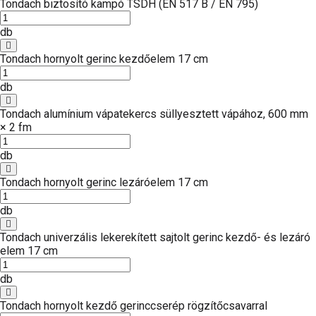
Tondach biztosító kampó TSDH (EN 517 B / EN 795)
db
Tondach hornyolt gerinc kezdőelem 17 cm
db
Tondach alumínium vápatekercs süllyesztett vápához, 600 mm
× 2 fm
db
Tondach hornyolt gerinc lezáróelem 17 cm
db
Tondach univerzális lekerekített sajtolt gerinc kezdő- és lezáró
elem 17 cm
db
Tondach hornyolt kezdő gerinccserép rögzítőcsavarral