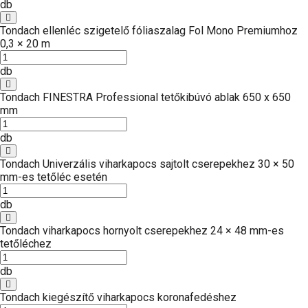
db
Tondach ellenléc szigetelő fóliaszalag Fol Mono Premiumhoz
0,3 × 20 m
db
Tondach FINESTRA Professional tetőkibúvó ablak 650 x 650
mm
db
Tondach Univerzális viharkapocs sajtolt cserepekhez 30 × 50
mm-es tetőléc esetén
db
Tondach viharkapocs hornyolt cserepekhez 24 × 48 mm-es
tetőléchez
db
Tondach kiegészítő viharkapocs koronafedéshez