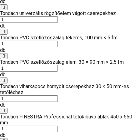
db
Tondach univerzális rögzítőelem vágott cserepekhez
db
Tondach PVC szellőzőszalag tekercs, 100 mm × 5 fm
db
Tondach PVC szellőzőszalag elem, 30 × 90 mm × 2,5 fm
db
Tondach viharkapocs hornyolt cserepekhez 30 × 50 mm-es
tetőléchez
db
Tondach FINESTRA Professional tetőkibúvó ablak 450 x 550
mm
db