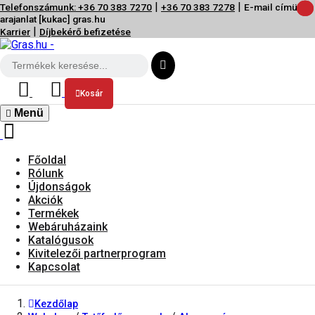
|
|
Telefonszámunk: +36 70 383 7270
+36 70 383 7278
E-mail címünk:
arajanlat [kukac] gras.hu
|
Karrier
Díjbekérő befizetése
Kosár
Menü
Főoldal
Rólunk
Újdonságok
Akciók
Termékek
Webáruházaink
Katalógusok
Kivitelezői partnerprogram
Kapcsolat
Kezdőlap