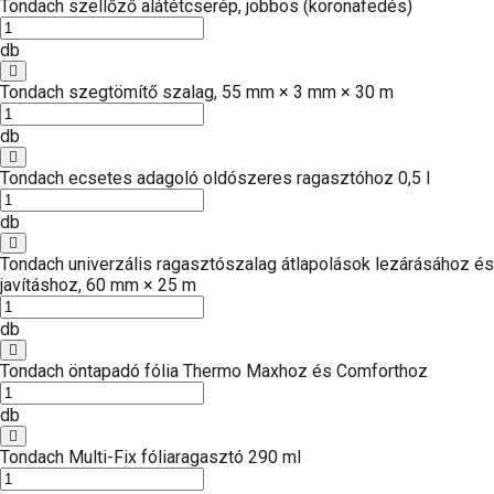
Tondach szellőző alátétcserép, jobbos (koronafedés)
db
Tondach szegtömítő szalag, 55 mm × 3 mm × 30 m
db
Tondach ecsetes adagoló oldószeres ragasztóhoz 0,5 l
db
Tondach univerzális ragasztószalag átlapolások lezárásához és
javításhoz, 60 mm × 25 m
db
Tondach öntapadó fólia Thermo Maxhoz és Comforthoz
db
Tondach Multi-Fix fóliaragasztó 290 ml