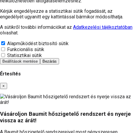
nélkülözhetetlen látogatáselemzéshez.
Kérjük engedélyezze a statisztikai sütik fogadását, az
engedélyét ugyanitt egy kattintással bármikor módosíthatja.
A sütikről további információkat az
Adatkezelési tájékoztatóban
olvashat.
Alapműködést biztosító sütik
Funkcionális sütik
Statisztikai sütik
Beállítások mentése
Bezárás
Értesítés
Bezárás
×
Vásároljon Baumit hőszigetelő rendszert és nyerje
vissza az árát!
A Baumit hőszigetelő rendszereivel most négyszeresen