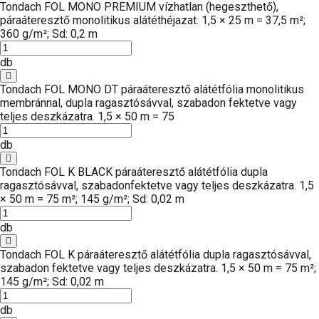
Tondach FOL MONO PREMIUM vízhatlan (hegeszthető),
páraáteresztő monolitikus alátéthéjazat. 1,5 × 25 m = 37,5 m²;
360 g/m²; Sd: 0,2 m
db
Tondach FOL MONO DT páraáteresztő alátétfólia monolitikus
membránnal, dupla ragasztósávval, szabadon fektetve vagy
teljes deszkázatra. 1,5 × 50 m = 75
db
Tondach FOL K BLACK páraáteresztő alátétfólia dupla
ragasztósávval, szabadonfektetve vagy teljes deszkázatra. 1,5
× 50 m = 75 m²; 145 g/m²; Sd: 0,02 m
db
Tondach FOL K páraáteresztő alátétfólia dupla ragasztósávval,
szabadon fektetve vagy teljes deszkázatra. 1,5 × 50 m = 75 m²;
145 g/m²; Sd: 0,02 m
db