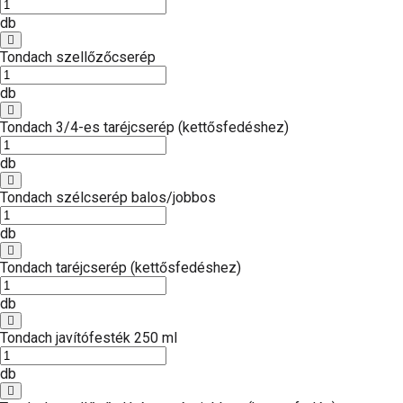
db
Tondach szellőzőcserép
db
Tondach 3/4-es taréjcserép (kettősfedéshez)
db
Tondach szélcserép balos/jobbos
db
Tondach taréjcserép (kettősfedéshez)
db
Tondach javítófesték 250 ml
db