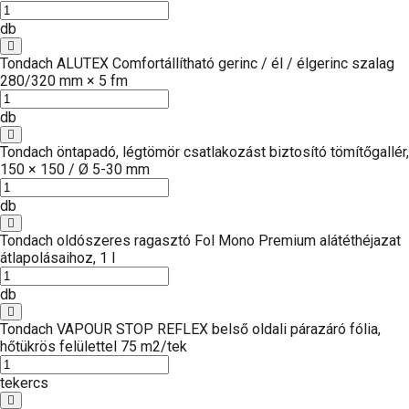
db
Tondach ALUTEX Comfortállítható gerinc / él / élgerinc szalag
280/320 mm × 5 fm
db
Tondach öntapadó, légtömör csatlakozást biztosító tömítőgallér,
150 × 150 / Ø 5-30 mm
db
Tondach oldószeres ragasztó Fol Mono Premium alátéthéjazat
átlapolásaihoz, 1 l
db
Tondach VAPOUR STOP REFLEX belső oldali párazáró fólia,
hőtükrös felülettel 75 m2/tek
tekercs