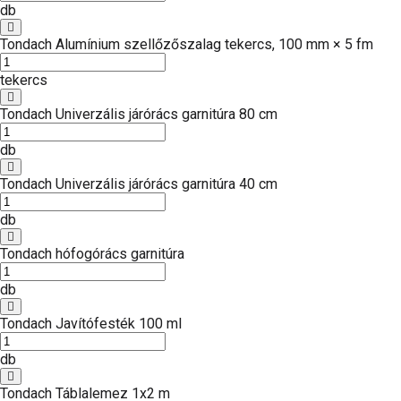
db
Tondach Alumínium szellőzőszalag tekercs, 100 mm × 5 fm
tekercs
Tondach Univerzális járórács garnitúra 80 cm
db
Tondach Univerzális járórács garnitúra 40 cm
db
Tondach hófogórács garnitúra
db
Tondach Javítófesték 100 ml
db
Tondach Táblalemez 1x2 m