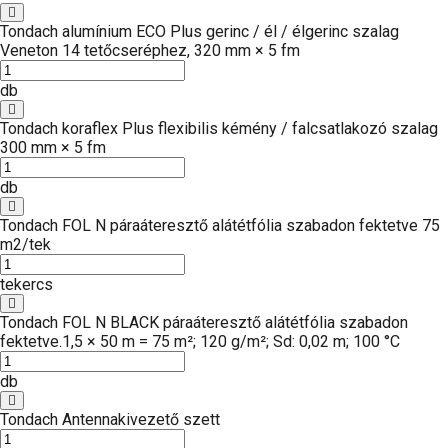
Tondach alumínium ECO Plus gerinc / él / élgerinc szalag
Veneton 14 tetőcseréphez, 320 mm × 5 fm
db
Tondach koraflex Plus flexibilis kémény / falcsatlakozó szalag
300 mm × 5 fm
db
Tondach FOL N páraáteresztő alátétfólia szabadon fektetve 75
m2/tek
tekercs
Tondach FOL N BLACK páraáteresztő alátétfólia szabadon
fektetve.1,5 × 50 m = 75 m²; 120 g/m²; Sd: 0,02 m; 100 °C
db
Tondach Antennakivezető szett