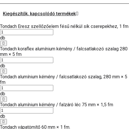
Kiegészítők, kapcsolódó termékek
Tondach Eresz szellőzőelem fésű nélkül sík cserepekhez, 1 fm
db
Tondach koraflex alumínium kémény / falcsatlakozó szalag 280
mm × 5 fm
db
Tondach alumínium kémény / falcsatlakozó szalag, 280 mm × 5
fm
db
Tondach alumínium kémény / falzáró léc 75 mm × 1,5 fm
db
Tondach vápatömítő 60 mm × 1 fm.