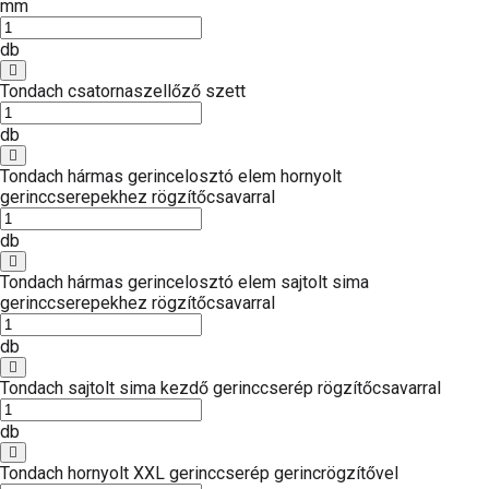
mm
db
Tondach csatornaszellőző szett
db
Tondach hármas gerincelosztó elem hornyolt
gerinccserepekhez rögzítőcsavarral
db
Tondach hármas gerincelosztó elem sajtolt sima
gerinccserepekhez rögzítőcsavarral
db
Tondach sajtolt sima kezdő gerinccserép rögzítőcsavarral
db
Tondach hornyolt XXL gerinccserép gerincrögzítővel