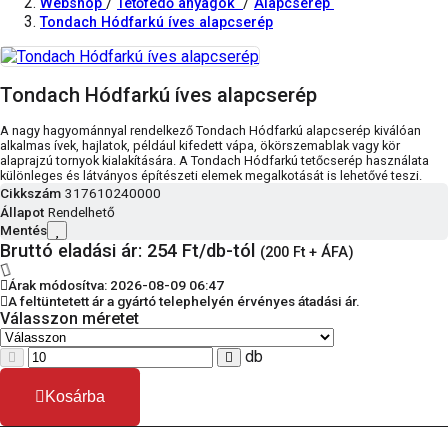
/
/
Webshop
Tetőfedő anyagok
Alapcserép
Tondach Hódfarkú íves alapcserép
Tondach Hódfarkú íves alapcserép
A nagy hagyománnyal rendelkező Tondach Hódfarkú alapcserép kiválóan
alkalmas ívek, hajlatok, például kifedett vápa, ökörszemablak vagy kör
alaprajzú tornyok kialakítására. A Tondach Hódfarkú tetőcserép használata
különleges és látványos építészeti elemek megalkotását is lehetővé teszi.
Cikkszám
317610240000
Állapot
Rendelhető
Mentés
Bruttó eladási ár: 254
Ft/db-tól
(200 Ft + ÁFA)
Árak módosítva: 2026-08-09 06:47
A feltüntetett ár a gyártó telephelyén érvényes átadási ár.
Válasszon méretet
db
Kosárba