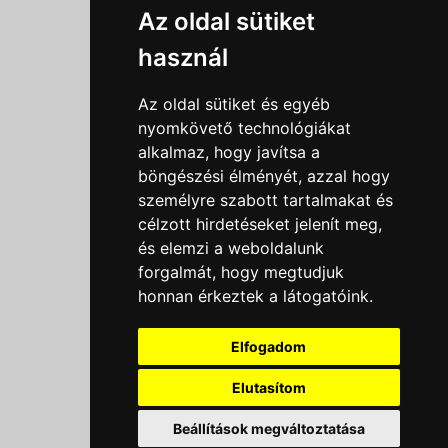
Információk
Az oldal sütiket
Adatkezelési tájékoztató
használ
Általános szerződési feltételek
Impresszum
Az oldal sütiket és egyéb
Nyereményjáték szabály
nyomkövető technológiákat
alkalmaz, hogy javítsa a
Outlet nap nyereményjáték szabályzat
böngészési élményét, azzal hogy
Süti beállítások
személyre szabott tartalmakat és
célzott hirdetéseket jelenít meg,
Menü
és elemzi a weboldalunk
forgalmát, hogy megtudjuk
Ajánlatkérés
honnan érkeztek a látogatóink.
Szakmai tippek / Újdonságok
Kapcsolat
Elfogadom
Letölthető katalógusok
Rólunk
Elutasítom
Szállítás
Beállítások megváltoztatása