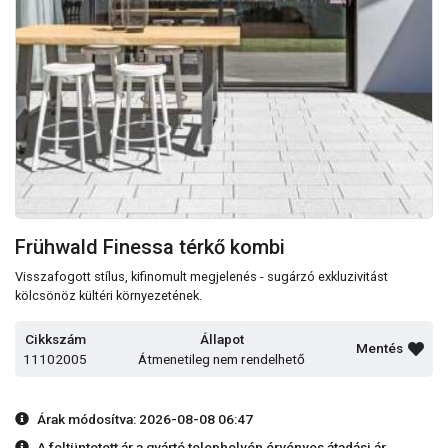
Frühwald Finessa térkő kombi
Visszafogott stílus, kifinomult megjelenés - sugárzó exkluzivitást
kölcsönöz kültéri környezetének.
Cikkszám
Állapot
Mentés
11102005
Átmenetileg nem rendelhető
Árak módosítva: 2026-08-08 06:47
A feltüntetett ár a gyártó telephelyén érvényes átadási ár.