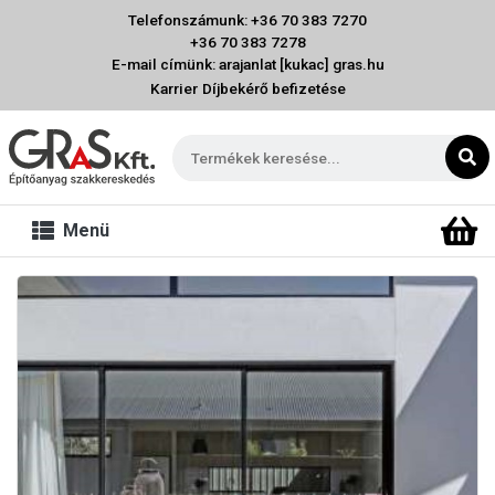
Telefonszámunk: +36 70 383 7270
+36 70 383 7278
E-mail címünk: arajanlat [kukac] gras.hu
Karrier
Díjbekérő befizetése
Menü