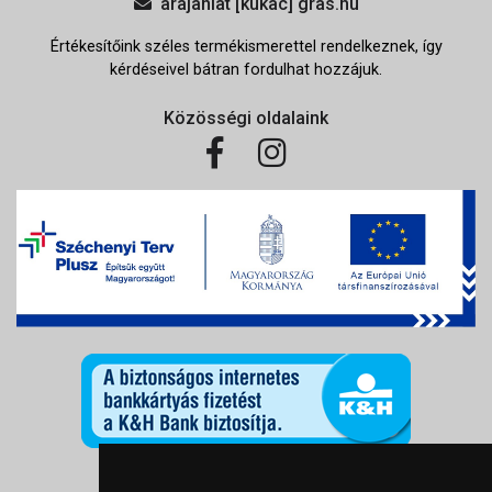
arajanlat [kukac] gras.hu
Értékesítőink széles termékismerettel rendelkeznek, így
kérdéseivel bátran fordulhat hozzájuk.
Közösségi oldalaink