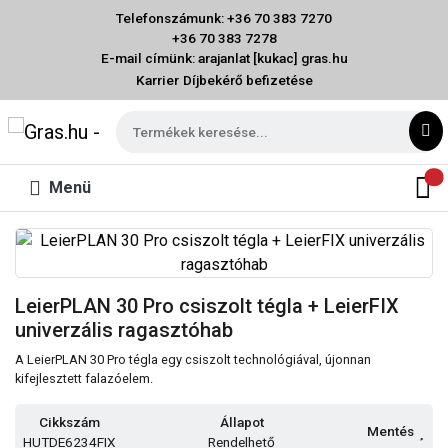
Telefonszámunk: +36 70 383 7270
+36 70 383 7278
E-mail címünk: arajanlat [kukac] gras.hu
Karrier
Díjbekérő befizetése
Menü
LeierPLAN 30 Pro csiszolt tégla + LeierFIX
univerzális ragasztóhab
A LeierPLAN 30 Pro tégla egy csiszolt technológiával, újonnan
kifejlesztett falazóelem.
Cikkszám
Állapot
Mentés
HUTDE6234FIX
Rendelhető