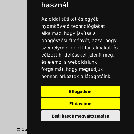
használ
Általános szerződési feltételek
Impresszum
Az oldal sütiket és egyéb
Nyereményjáték szabály
nyomkövető technológiákat
alkalmaz, hogy javítsa a
Outlet nap nyereményjáték szabályzat
böngészési élményét, azzal hogy
Süti beállítások
személyre szabott tartalmakat és
célzott hirdetéseket jelenít meg,
Menü
és elemzi a weboldalunk
forgalmát, hogy megtudjuk
Ajánlatkérés
honnan érkeztek a látogatóink.
Szakmai tippek / Újdonságok
Kapcsolat
Elfogadom
Letölthető katalógusok
Rólunk
Elutasítom
Szállítás
Beállítások megváltoztatása
© Copyright 2026
GRaS Kft.
Minden jog fenntartva!