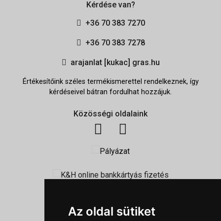
Kérdése van?
+36 70 383 7270
+36 70 383 7278
arajanlat [kukac] gras.hu
Értékesítőink széles termékismerettel rendelkeznek, így
kérdéseivel bátran fordulhat hozzájuk.
Közösségi oldalaink
Információk
Az oldal sütiket
Adatkezelési tájékoztató