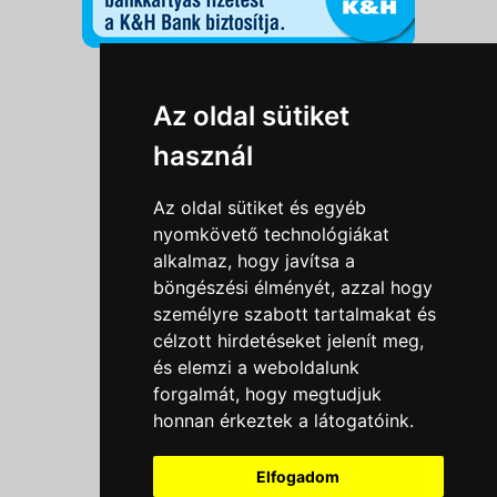
Információk
Az oldal sütiket
Adatkezelési tájékoztató
használ
Általános szerződési feltételek
Impresszum
Az oldal sütiket és egyéb
Nyereményjáték szabály
nyomkövető technológiákat
alkalmaz, hogy javítsa a
Outlet nap nyereményjáték szabályzat
böngészési élményét, azzal hogy
Süti beállítások
személyre szabott tartalmakat és
célzott hirdetéseket jelenít meg,
Menü
és elemzi a weboldalunk
forgalmát, hogy megtudjuk
Ajánlatkérés
honnan érkeztek a látogatóink.
Szakmai tippek / Újdonságok
Kapcsolat
Elfogadom
Letölthető katalógusok