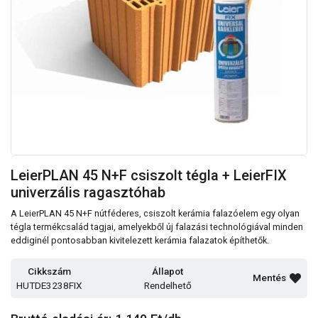
LeierPLAN 45 N+F csiszolt tégla + LeierFIX
univerzális ragasztóhab
A LeierPLAN 45 N+F nútféderes, csiszolt kerámia falazóelem egy olyan
tégla termékcsalád tagjai, amelyekből új falazási technológiával minden
eddiginél pontosabban kivitelezett kerámia falazatok építhetők.
Cikkszám
Állapot
Mentés
HUTDE3238FIX
Rendelhető