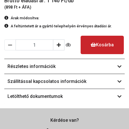
Bruttó eladási ár: 1 140
Ft/db
(898 Ft + ÁFA)
Árak módosítva:
A feltüntetett ár a gyártó telephelyén érvényes átadási ár.
db
Kosárba
Részletes információk
Szállítással kapcsolatos információk
Letölthető dokumentumok
Kérdése van?