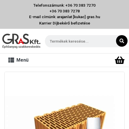
Telefonszámunk: +36 70 383 7270
+36 70 383 7278
E-mail címünk: arajanlat [kukac] gras.hu
Karrier
Díjbekérő befizetése
Menü