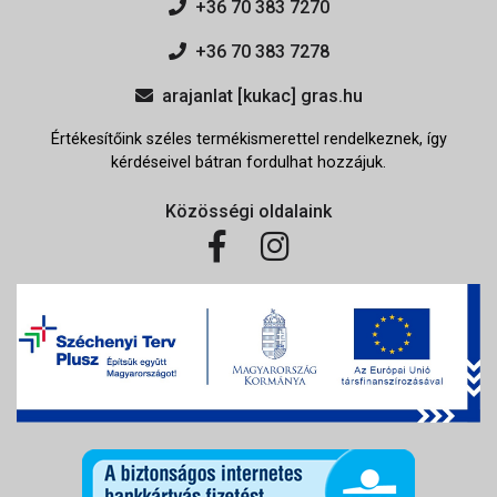
+36 70 383 7270
+36 70 383 7278
arajanlat [kukac] gras.hu
Értékesítőink széles termékismerettel rendelkeznek, így
kérdéseivel bátran fordulhat hozzájuk.
Közösségi oldalaink