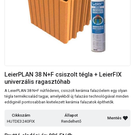
LeierPLAN 38 N+F csiszolt tégla + LeierFIX
univerzális ragasztóhab
A LeierPLAN 38 N+F nútféderes, csiszolt kerámia falazóelem egy olyan
tégla termékcsalád tagjai, amelyekből új falazási technológiával minden
eddiginél pontosabban kivitelezett kerámia falazatok építhetők.
Cikkszám
Állapot
Mentés
HUTDE3240FIX
Rendelhető