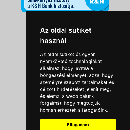
Információk
Az oldal sütiket
Adatkezelési tájékoztató
használ
Általános szerződési feltételek
Impresszum
Az oldal sütiket és egyéb
Nyereményjáték szabály
nyomkövető technológiákat
alkalmaz, hogy javítsa a
Outlet nap nyereményjáték szabályzat
böngészési élményét, azzal hogy
Süti beállítások
személyre szabott tartalmakat és
célzott hirdetéseket jelenít meg,
Menü
és elemzi a weboldalunk
forgalmát, hogy megtudjuk
Ajánlatkérés
honnan érkeztek a látogatóink.
Szakmai tippek / Újdonságok
Kapcsolat
Elfogadom
Letölthető katalógusok