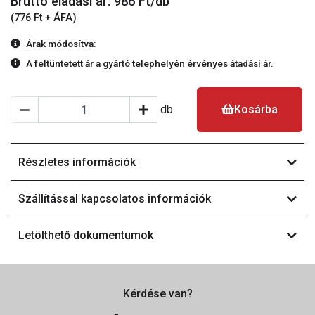
Bruttó eladási ár: 986
Ft/db
(776 Ft + ÁFA)
Árak módosítva:
A feltüntetett ár a gyártó telephelyén érvényes átadási ár.
db
Kosárba
Részletes információk
Szállítással kapcsolatos információk
Letölthető dokumentumok
Kérdése van?