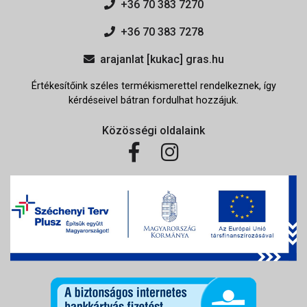
+36 70 383 7270
+36 70 383 7278
arajanlat [kukac] gras.hu
Értékesítőink széles termékismerettel rendelkeznek, így
kérdéseivel bátran fordulhat hozzájuk.
Közösségi oldalaink