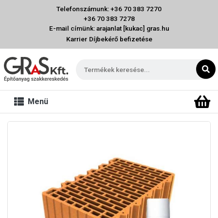
Telefonszámunk: +36 70 383 7270
+36 70 383 7278
E-mail címünk: arajanlat [kukac] gras.hu
Karrier
Díjbekérő befizetése
Menü