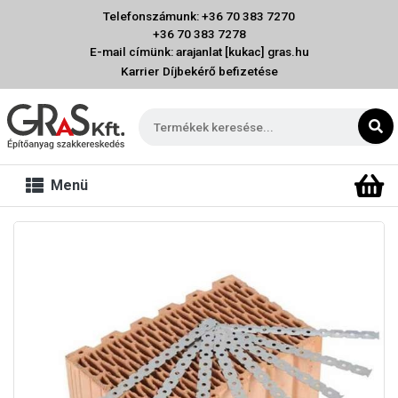
Telefonszámunk: +36 70 383 7270
+36 70 383 7278
E-mail címünk: arajanlat [kukac] gras.hu
Karrier
Díjbekérő befizetése
Menü