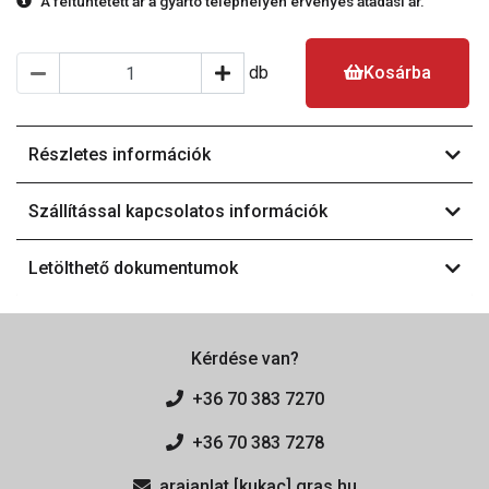
A feltüntetett ár a gyártó telephelyén érvényes átadási ár.
db
Kosárba
Részletes információk
Szállítással kapcsolatos információk
Letölthető dokumentumok
Kérdése van?
+36 70 383 7270
+36 70 383 7278
arajanlat [kukac] gras.hu