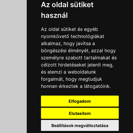
Információk
Az oldal sütiket
Adatkezelési tájékoztató
használ
Általános szerződési feltételek
Impresszum
Az oldal sütiket és egyéb
Nyereményjáték szabály
nyomkövető technológiákat
alkalmaz, hogy javítsa a
Outlet nap nyereményjáték szabályzat
böngészési élményét, azzal hogy
Süti beállítások
személyre szabott tartalmakat és
célzott hirdetéseket jelenít meg,
Menü
és elemzi a weboldalunk
forgalmát, hogy megtudjuk
Ajánlatkérés
honnan érkeztek a látogatóink.
Szakmai tippek / Újdonságok
Kapcsolat
Elfogadom
Letölthető katalógusok
Rólunk
Elutasítom
Szállítás
Beállítások megváltoztatása