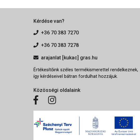
Kérdése van?
+36 70 383 7270
+36 70 383 7278
arajanlat [kukac] gras.hu
Értékesítőink széles termékismerettel rendelkeznek,
így kérdéseivel bátran fordulhat hozzájuk.
Közösségi oldalaink