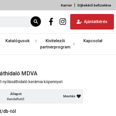
|
Karrier
Díjbekérő befizetése
Ajánlatkérés
Katalógusok
Kivitelezői
Kapcsolat
partnerprogram
ásáthidaló MDVA
 nyílásáthidaló kerámia köpennyel.
Állapot
Mentés
Rendelhető
t/db-tól