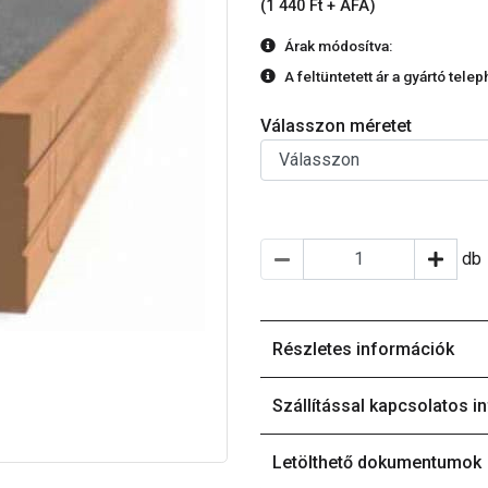
(1 440 Ft + ÁFA)
Árak módosítva:
A feltüntetett ár a gyártó tele
Válasszon méretet
db
Részletes információk
Szállítással kapcsolatos i
Letölthető dokumentumok