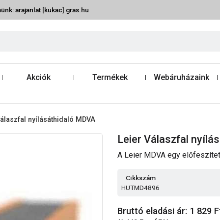
ünk: arajanlat [kukac] gras.hu
Akciók
Termékek
Webáruházaink
Válaszfal nyílásáthidaló MDVA
Leier Válaszfal nyíl
A Leier MDVA egy előfeszített
Cikkszám
HUTMD4896
Bruttó eladási ár: 1 829
F