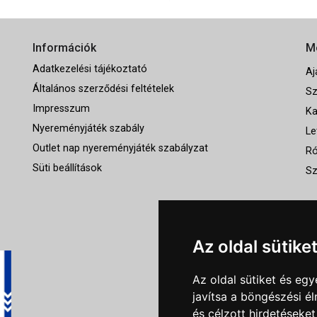
Információk
M
Adatkezelési tájékoztató
Aj
Általános szerződési feltételek
Sz
Impresszum
Ka
Nyereményjáték szabály
Le
Outlet nap nyereményjáték szabályzat
Ró
Süti beállítások
Sz
Az oldal sütike
Az oldal sütiket és e
javítsa a böngészési é
és célzott hirdetéseket