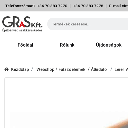
|
|
Telefonszámunk: +36 70 383 7270
+36 70 383 7278
E-mail cím
Főoldal
Rólunk
Újdonságok
/
/
Kezdőlap
Webshop
Falazóelemek
Áthidaló
Leier 