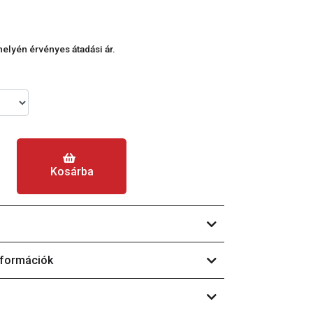
phelyén érvényes átadási ár.
Kosárba
nformációk