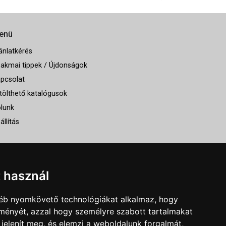
enü
ánlatkérés
akmai tippek / Újdonságok
pcsolat
tölthető katalógusok
lunk
állítás
t használ
gyéb nyomkövető technológiákat alkalmaz, hogy
lményét, azzal hogy személyre szabott tartalmakat
 jelenít meg, és elemzi a weboldalunk forgalmát,