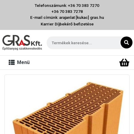
Telefonszámunk: +36 70 383 7270
+36 70 383 7278
E-mail címünk: arajanlat [kukac] gras.hu
Karrier
Díjbekérő befizetése
Menü