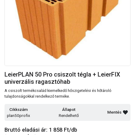
LeierPLAN 50 Pro csiszolt tégla + LeierFIX
univerzális ragasztóhab
A csiszolt termékcsalád kiemelkedő hőszigetelési és hőtároló
tulajdonságokkal rendelkező terméke.
Cikkszám
Állapot
Mentés
plan50profix
Rendelhető
Bruttó eladási ár: 1 858
Ft/db