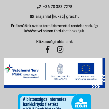
+36 70 383 7278
arajanlat [kukac] gras.hu
Értékesítőink széles termékismerettel rendelkeznek, így
kérdéseivel bátran fordulhat hozzájuk.
Közösségi oldalaink