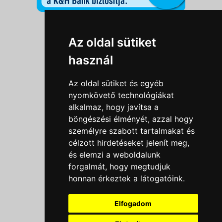
Információk
Az oldal sütiket
Adatkezelési tájékoztató
használ
Általános szerződési feltételek
Impresszum
Az oldal sütiket és egyéb
Nyereményjáték szabály
nyomkövető technológiákat
alkalmaz, hogy javítsa a
Outlet nap nyereményjáték szabályzat
böngészési élményét, azzal hogy
Süti beállítások
személyre szabott tartalmakat és
célzott hirdetéseket jelenít meg,
Menü
és elemzi a weboldalunk
forgalmát, hogy megtudjuk
Ajánlatkérés
honnan érkeztek a látogatóink.
Szakmai tippek / Újdonságok
Kapcsolat
Elfogadom
Letölthető katalógusok
Rólunk