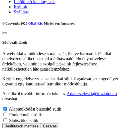
Letölthető katalógusok
Rólunk
Szállítás
© Copyright 2026
GRaS Kft.
Minden jog fenntartva!
Süti beállítások
A weboldal a működése során saját, illetve harmadik fél által
elhelyezett sütiket használ a felhasználói élmény növelése
érdekében, valamint a szolgáltatásaink fejlesztéséhez
nélkülözhetetlen látogatáselemzéshez.
Kérjük engedélyezze a statisztikai sütik fogadását, az engedélyét
ugyanitt egy kattintással bármikor módosíthatja.
A sütikről további információkat az
Adatkezelési tájékoztatóban
olvashat.
Alapműködést biztosító sütik
Funkcionális sütik
Statisztikai sütik
Beállítások mentése
Bezárás