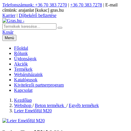
Telefonszámunk: +36 70 383 7270
|
+36 70 383 7278
|
E-mail
címünk: arajanlat [kukac] gras.hu
Karrier
|
Díjbekérő befizetése
Kosár
Menü
Főoldal
Rólunk
Újdonságok
Akciók
Termékek
Webáruházaink
Katalógusok
Kivitelezői partnerprogram
Kapcsolat
Kezdőlap
Webshop
/
Beton termékek
/
Egyéb termékek
Leier Emelőfül M20