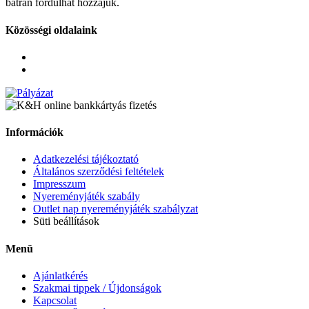
bátran fordulhat hozzájuk.
Közösségi oldalaink
Információk
Adatkezelési tájékoztató
Általános szerződési feltételek
Impresszum
Nyereményjáték szabály
Outlet nap nyereményjáték szabályzat
Süti beállítások
Menü
Ajánlatkérés
Szakmai tippek / Újdonságok
Kapcsolat