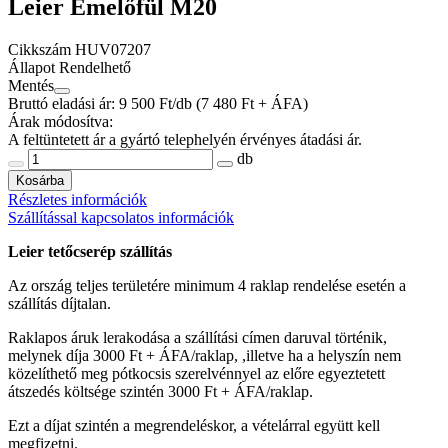
Leier Emelőfül M20
Cikkszám
HUV07207
Állapot
Rendelhető
Mentés
Bruttó eladási ár: 9 500
Ft/db
(7 480 Ft + ÁFA)
Árak módosítva:
A feltüntetett ár a gyártó telephelyén érvényes átadási ár.
db
Kosárba
Részletes információk
Szállítással kapcsolatos információk
Leier tetőcserép szállítás
Az ország teljes területére minimum 4 raklap rendelése esetén a
szállítás díjtalan.
Raklapos áruk lerakodása a szállítási címen daruval történik,
melynek díja 3000 Ft + ÁFA/raklap, ,illetve ha a helyszín nem
közelíthető meg pótkocsis szerelvénnyel az előre egyeztetett
átszedés költsége szintén 3000 Ft + ÁFA/raklap.
Ezt a díjat szintén a megrendeléskor, a vételárral együtt kell
megfizetni.