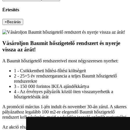
Értesítés
×
Bezárás
Vásároljon Baumit hőszigetelő rendszert és nyerje
vissza az árát!
A Baumit hőszigetelő rendszereivel most négyszeresen nyerhet:
1 - Csökkentheti hűtési-fűtési költségeit
2 - 25+5 év rendszergarancia a teljes Baumit hőszigetelő
rendszerekre
3 - 150 000 forintos IKEA ajándékkártya
4 - Az érvényes pályázók közül öten visszanyerhetik a
hőszigetelésük árát
A promóció március 1-jén indult és november 30-án zárul. A sikeres
pályázathoz legalább 100 m2-re elegendő Baumit hőszigetelő
rendszert kell vásárolni, majd a vásárlást igazoló számlát regisztrálni.
Az akció részleteiről érdeklődjön a
baumitajandek.hu
linkre