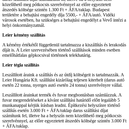
közelíthető meg pótkocsis szerelvénnyel az előre egyeztetett
átszedés költsége szintén 1.300 Ft + ÁFA/raklap. Budapest
területére a behajtási engedély díja 5500,- + ÁFA/autó. Vidéki
városok esetében, ha szükséges a behajtási engedélyt a Vevő intézi a
helyi önkormányzatnál.
Leier kémény szállítás
A kémény értékétől függetlenül tartalmazza a kiszállítás és lerakodás
díját is. A Leier szervezésében történő szállítások minden esetben
emelőhátfalas gépkocsival történnek telekhatárig.
Leier tégla szállítás
Leszállított áraink a szállítás és az útdíj költségeit is tartalmazzák. A
Leier Hungária Kft. szállítást kizárólag teljesen kiterhelt (darus autó
esetén 22 tonna, nyerges autó esetén 24 tonna) szerelvényre vállal.
Leszállított árainkat termék és fuvar megbontásban számlázzuk. A
fuvar megrendeléseket a kívánt szállítási határidő előtt legalább 5
munkanappal kérjük írásban leadni. Építkezési helyszínre történő
szállítás esetén 3.000 Ft + ÁFA/raklap darus szállítási díjat
számítunk fel, illetve ha a helyszín nem közelíthető meg pótkocsis
szerelvénnyel, az előre egyeztetett átszedés költsége szintén 3.000 Ft
+ ÁFA/raklap.