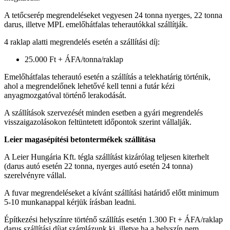
A tetőcserép megrendeléseket vegyesen 24 tonna nyerges, 22 tonna
darus, illetve MPL emelőhátfalas teherautókkal szállítják.
4 raklap alatti megrendelés esetén a szállítási díj:
25.000 Ft + ÁFA/tonna/raklap
Emelőhátfalas teherautó esetén a szállítás a telekhatárig történik,
ahol a megrendelőnek lehetővé kell tenni a futár kézi
anyagmozgatóval történő lerakodását.
A szállítások szervezését minden esetben a gyári megrendelés
visszaigazolásokon feltüntetett időpontok szerint vállalják.
Leier magasépítési betontermékek szállítása
A Leier Hungária Kft. tégla szállítást kizárólag teljesen kiterhelt
(darus autó esetén 22 tonna, nyerges autó esetén 24 tonna)
szerelvényre vállal.
A fuvar megrendeléseket a kívánt szállítási határidő előtt minimum
5-10 munkanappal kérjük írásban leadni.
Építkezési helyszínre történő szállítás esetén 1.300 Ft + ÁFA/raklap
darus szállítási díjat számlázunk ki, illetve ha a helyszín nem