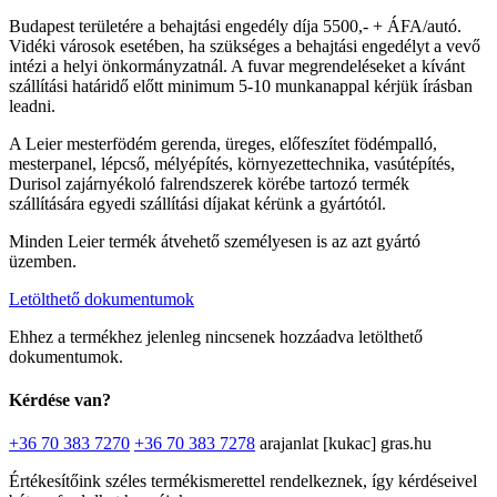
Budapest területére a behajtási engedély díja 5500,- + ÁFA/autó.
Vidéki városok esetében, ha szükséges a behajtási engedélyt a vevő
intézi a helyi önkormányzatnál. A fuvar megrendeléseket a kívánt
szállítási határidő előtt minimum 5-10 munkanappal kérjük írásban
leadni.
A Leier mesterfödém gerenda, üreges, előfeszítet födémpalló,
mesterpanel, lépcső, mélyépítés, környezettechnika, vasútépítés,
Durisol zajárnyékoló falrendszerek körébe tartozó termék
szállítására egyedi szállítási díjakat kérünk a gyártótól.
Minden Leier termék átvehető személyesen is az azt gyártó
üzemben.
Letölthető dokumentumok
Ehhez a termékhez jelenleg nincsenek hozzáadva letölthető
dokumentumok.
Kérdése van?
+36 70 383 7270
+36 70 383 7278
arajanlat [kukac] gras.hu
Értékesítőink széles termékismerettel rendelkeznek, így kérdéseivel