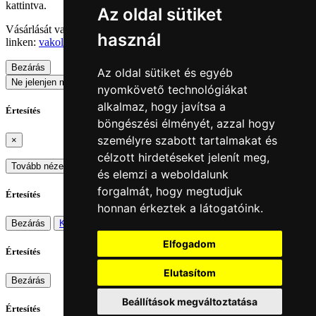
kattintva.
Az oldal sütiket
Vásárlását vagy ajánlat kérését megteheti oldalunkon az alábbi
használ
linken:
vakolat-arak.hu
Bezárás
Az oldal sütiket és egyéb
Ne jelenjen meg többet
nyomkövető technológiákat
alkalmaz, hogy javítsa a
Értesítés
böngészési élményét, azzal hogy
személyre szabott tartalmakat és
×
célzott hirdetéseket jelenít meg,
Tovább nézelődöm
Kosárba
és elemzi a weboldalunk
forgalmát, hogy megtudjuk
Értesítés
honnan érkeztek a látogatóink.
Bezárás
Kosár
Elfogadom
Értesítés
Elutasítom
Bezárás
Beállítások megváltoztatása
Értesítés