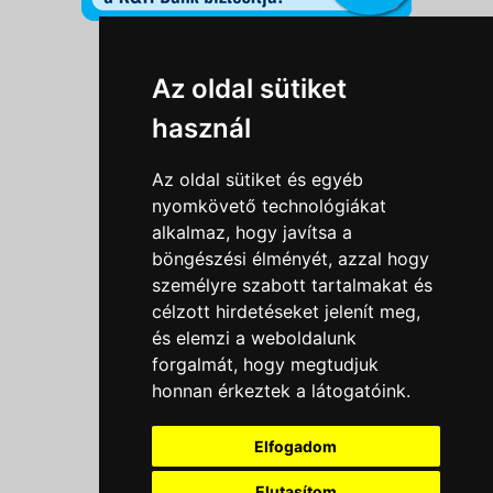
Információk
Az oldal sütiket
Adatkezelési tájékoztató
használ
Általános szerződési feltételek
Impresszum
Az oldal sütiket és egyéb
Nyereményjáték szabály
nyomkövető technológiákat
alkalmaz, hogy javítsa a
Outlet nap nyereményjáték szabályzat
böngészési élményét, azzal hogy
Süti beállítások
személyre szabott tartalmakat és
célzott hirdetéseket jelenít meg,
Menü
és elemzi a weboldalunk
forgalmát, hogy megtudjuk
Ajánlatkérés
honnan érkeztek a látogatóink.
Szakmai tippek / Újdonságok
Kapcsolat
Elfogadom
Letölthető katalógusok
Rólunk
Elutasítom