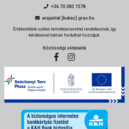
+36 70 383 7278
arajanlat [kukac] gras.hu
Értékesítőink széles termékismerettel rendelkeznek, így
kérdéseivel bátran fordulhat hozzájuk.
Közösségi oldalaink