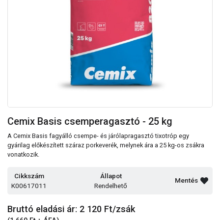
Cemix Basis csemperagasztó - 25 kg
A Cemix Basis fagyálló csempe- és járólapragasztó tixotróp egy
gyárilag előkészített száraz porkeverék, melynek ára a 25 kg-os zsákra
vonatkozik.
Cikkszám
Állapot
Mentés
K00617011
Rendelhető
Bruttó eladási ár: 2 120
Ft/zsák