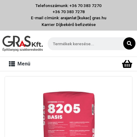
Telefonszámunk: +36 70 383 7270
+36 70 383 7278
E-mail címünk: arajanlat [kukac] gras.hu
Karrier
Díjbekérő befizetése
Menü