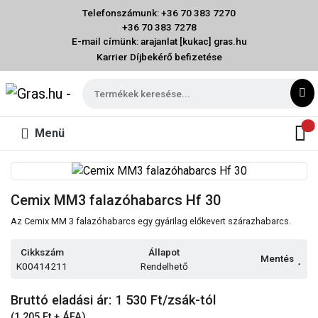
Telefonszámunk: +36 70 383 7270
+36 70 383 7278
E-mail címünk: arajanlat [kukac] gras.hu
Karrier
Díjbekérő befizetése
Menü
Cemix MM3 falazóhabarcs Hf 30
Az Cemix MM 3 falazóhabarcs egy gyárilag előkevert szárazhabarcs.
Cikkszám
Állapot
Mentés
K00414211
Rendelhető
Bruttó eladási ár: 1 530
Ft/zsák-tól
(1 205 Ft + ÁFA)