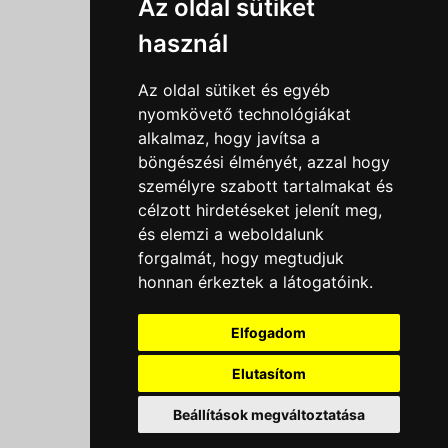
Az oldal sütiket
Adatkezelési tájékoztató
használ
Általános szerződési feltételek
Impresszum
Az oldal sütiket és egyéb
Nyereményjáték szabály
nyomkövető technológiákat
alkalmaz, hogy javítsa a
Outlet nap nyereményjáték szabályzat
böngészési élményét, azzal hogy
Süti beállítások
személyre szabott tartalmakat és
célzott hirdetéseket jelenít meg,
Menü
és elemzi a weboldalunk
forgalmát, hogy megtudjuk
Ajánlatkérés
honnan érkeztek a látogatóink.
Szakmai tippek / Újdonságok
Kapcsolat
Elfogadom
Letölthető katalógusok
Rólunk
Elutasítom
Szállítás
Beállítások megváltoztatása