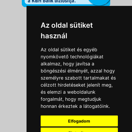
Információk
Az oldal sütiket
Adatkezelési tájékoztató
használ
Általános szerződési feltételek
Impresszum
Az oldal sütiket és egyéb
Nyereményjáték szabály
nyomkövető technológiákat
alkalmaz, hogy javítsa a
Outlet nap nyereményjáték szabályzat
böngészési élményét, azzal hogy
Süti beállítások
személyre szabott tartalmakat és
célzott hirdetéseket jelenít meg,
Menü
és elemzi a weboldalunk
forgalmát, hogy megtudjuk
Ajánlatkérés
honnan érkeztek a látogatóink.
Szakmai tippek / Újdonságok
Kapcsolat
Elfogadom
Letölthető katalógusok
Rólunk