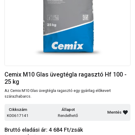
Cemix M10 Glas üvegtégla ragasztó Hf 100 -
25 kg
Az Cemix M10 Glas üvegtégla ragasztó egy gyárilag előkevert
szárazhabarcs.
Cikkszám
Állapot
Mentés
K00617141
Rendelhető
Bruttó eladási ár: 4 684
Ft/zsák