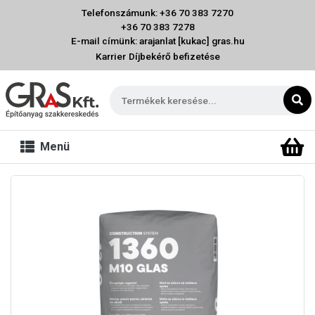
Telefonszámunk: +36 70 383 7270
+36 70 383 7278
E-mail címünk: arajanlat [kukac] gras.hu
Karrier
Díjbekérő befizetése
Menü