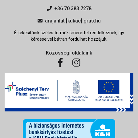
+36 70 383 7278
arajanlat [kukac] gras.hu
Értékesítőink széles termékismerettel rendelkeznek, így
kérdéseivel bátran fordulhat hozzájuk.
Közösségi oldalaink