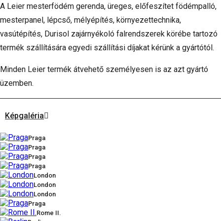
A Leier mesterfödém gerenda, üreges, előfeszítet födémpalló,
mesterpanel, lépcső, mélyépítés, környezettechnika,
vasútépítés, Durisol zajárnyékoló falrendszerek körébe tartozó
termék szállítására egyedi szállítási díjakat kérünk a gyártótól.
Minden Leier termék átvehető személyesen is az azt gyártó
üzemben.
Képgaléria
Praga
Praga
Praga
Praga
London
London
London
Praga
Rome II.