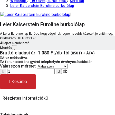
/
/
Webshop
Térkövek, burkolatok
Kerti lap
Leier Kaiserstein Euroline burkolólap
Leier Kaiserstein Euroline burkolólap
A Leier Euroline lap Európa hegységeinek legnemesebb kőzeteit jeleníti meg.
Cikkszám
HUTGO2176
Állapot
Rendelhető
Mentés
Bruttó eladási ár: 1 080
Ft/db-tól
(850 Ft + ÁFA)
Árak módosítva:
A feltüntetett ár a gyártó telephelyén érvényes átadási ár.
Válasszon méretet
db
Kosárba
Részletes információk
Tulajdonságok