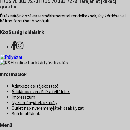
+36 70 383 7270
+36 70 383 7278
arajanlat [kukac]
gras.hu
Értékesítőink széles termékismerettel rendelkeznek, így kérdéseivel
bátran fordulhat hozzájuk.
Közösségi oldalaink
Információk
Adatkezelési tájékoztató
Általános szerződési feltételek
Impresszum
Nyereményjáték szabály
Outlet nap nyereményjáték szabályzat
Süti beállítások
Menü