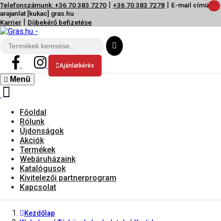
|
|
Telefonszámunk: +36 70 383 7270
+36 70 383 7278
E-mail címünk:
arajanlat [kukac] gras.hu
|
Karrier
Díjbekérő befizetése
Ajánlatkérés
Menü
Főoldal
Rólunk
Újdonságok
Akciók
Termékek
Webáruházaink
Katalógusok
Kivitelezői partnerprogram
Kapcsolat
Kezdőlap