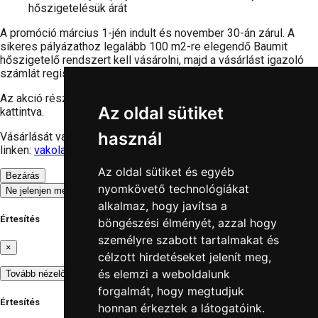
hőszigetelésük árát
A promóció március 1-jén indult és november 30-án zárul. A
sikeres pályázathoz legalább 100 m2-re elegendő Baumit
hőszigetelő rendszert kell vásárolni, majd a vásárlást igazoló
számlát regisztrálni.
Az akció részleteiről érdeklődjön a
baumitajandek.hu
linkre
Az oldal sütiket
kattintva.
használ
Vásárlását vagy ajánlat kérését megteheti oldalunkon az alábbi
linken:
vakolat-arak.hu
Az oldal sütiket és egyéb
Bezárás
nyomkövető technológiákat
Ne jelenjen meg többet
alkalmaz, hogy javítsa a
Értesítés
böngészési élményét, azzal hogy
személyre szabott tartalmakat és
×
célzott hirdetéseket jelenít meg,
és elemzi a weboldalunk
Tovább nézelődöm
Ajánlatkérés
forgalmát, hogy megtudjuk
Értesítés
honnan érkeztek a látogatóink.