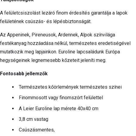
A felületcsiszolást lezáró finom érdesítés garantálja a lapok
felületének csúszás- és lépésbiztonságát.
Az Appeninek, Pireneusok, Ardennek, Alpok színvilága
festékanyag hozzáadása nélkül, természetes eredetiségével
mutatkozik meg lapjainkon. Euroline lapcsaládunk Európa
hegységeinek legnemesebb kőzeteit jeleníti meg.
Fontosabb jellemzők
Természetes kőörlemények természetes színei
Finommosott vagy finomszórt felülettel
A Leier Euroline lap mérete 40x40 cm
3,8 cm vastag
Csúszásmentes,