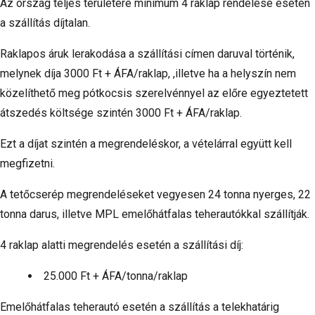
Az ország teljes területére minimum 4 raklap rendelése esetén
a szállítás díjtalan.
Raklapos áruk lerakodása a szállítási címen daruval történik,
melynek díja 3000 Ft + ÁFA/raklap, ,illetve ha a helyszín nem
közelíthető meg pótkocsis szerelvénnyel az előre egyeztetett
átszedés költsége szintén 3000 Ft + ÁFA/raklap.
Ezt a díjat szintén a megrendeléskor, a vételárral együtt kell
megfizetni.
A tetőcserép megrendeléseket vegyesen 24 tonna nyerges, 22
tonna darus, illetve MPL emelőhátfalas teherautókkal szállítják.
4 raklap alatti megrendelés esetén a szállítási díj:
25.000 Ft + ÁFA/tonna/raklap
Emelőhátfalas teherautó esetén a szállítás a telekhatárig