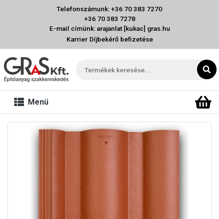
Telefonszámunk: +36 70 383 7270
+36 70 383 7278
E-mail címünk: arajanlat [kukac] gras.hu
Karrier
Díjbekérő befizetése
Menü