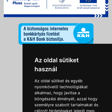
Információk
Az oldal sütiket
Adatkezelési tájékoztató
használ
Általános szerződési feltételek
Impresszum
Az oldal sütiket és egyéb
Nyereményjáték szabály
nyomkövető technológiákat
alkalmaz, hogy javítsa a
Outlet nap nyereményjáték szabályzat
böngészési élményét, azzal hogy
Süti beállítások
személyre szabott tartalmakat és
célzott hirdetéseket jelenít meg,