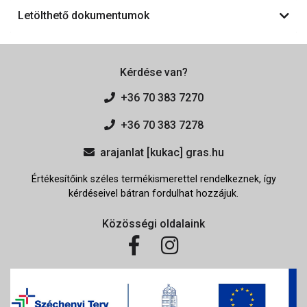
Letölthető dokumentumok
Kérdése van?
+36 70 383 7270
+36 70 383 7278
arajanlat [kukac] gras.hu
Értékesítőink széles termékismerettel rendelkeznek, így
kérdéseivel bátran fordulhat hozzájuk.
Közösségi oldalaink