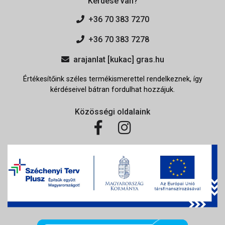
Kérdése van?
+36 70 383 7270
+36 70 383 7278
arajanlat [kukac] gras.hu
Értékesítőink széles termékismerettel rendelkeznek, így
kérdéseivel bátran fordulhat hozzájuk.
Közösségi oldalaink