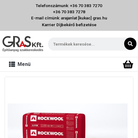
Telefonszámunk: +36 70 383 7270
+36 70 383 7278
E-mail címünk: arajanlat [kukac] gras.hu
Karrier
Díjbekérő befizetése
Menü