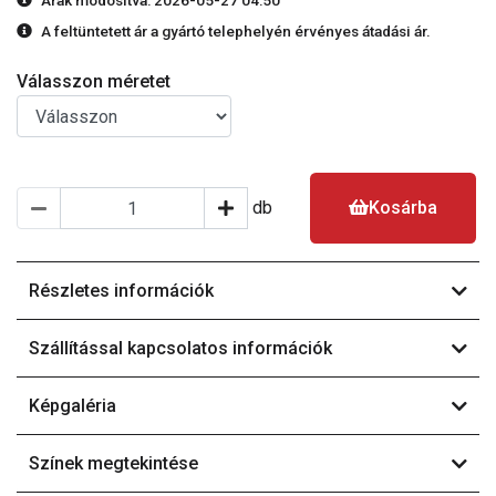
Árak módosítva: 2026-05-27 04:50
A feltüntetett ár a gyártó telephelyén érvényes átadási ár.
Válasszon méretet
db
Kosárba
Részletes információk
Szállítással kapcsolatos információk
Képgaléria
Színek megtekintése