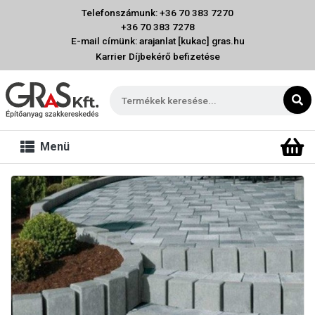
Telefonszámunk: +36 70 383 7270
+36 70 383 7278
E-mail címünk: arajanlat [kukac] gras.hu
Karrier
Díjbekérő befizetése
Menü