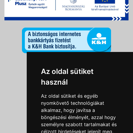
Információk
Az oldal sütiket
Adatkezelési tájékoztató
használ
Általános szerződési feltételek
Impresszum
Az oldal sütiket és egyéb
Nyereményjáték szabály
nyomkövető technológiákat
alkalmaz, hogy javítsa a
Outlet nap nyereményjáték szabályzat
böngészési élményét, azzal hogy
Süti beállítások
személyre szabott tartalmakat és
célzott hirdetéseket jelenít meg,