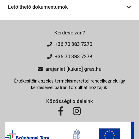
Letölthető dokumentumok
Kérdése van?
+36 70 383 7270
+36 70 383 7278
arajanlat [kukac] gras.hu
Értékesítőink széles termékismerettel rendelkeznek, így
kérdéseivel bátran fordulhat hozzájuk.
Közösségi oldalaink