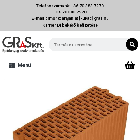
Telefonszámunk: +36 70 383 7270
+36 70 383 7278
E-mail címünk: arajanlat [kukac] gras.hu
Karrier
Díjbekérő befizetése
Menü