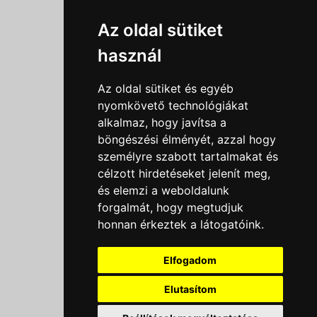
Információk
Az oldal sütiket
Adatkezelési tájékoztató
használ
Általános szerződési feltételek
Impresszum
Az oldal sütiket és egyéb
Nyereményjáték szabály
nyomkövető technológiákat
alkalmaz, hogy javítsa a
Outlet nap nyereményjáték szabályzat
böngészési élményét, azzal hogy
Süti beállítások
személyre szabott tartalmakat és
célzott hirdetéseket jelenít meg,
Menü
és elemzi a weboldalunk
forgalmát, hogy megtudjuk
Ajánlatkérés
honnan érkeztek a látogatóink.
Szakmai tippek / Újdonságok
Kapcsolat
Elfogadom
Letölthető katalógusok
Rólunk
Elutasítom
Szállítás