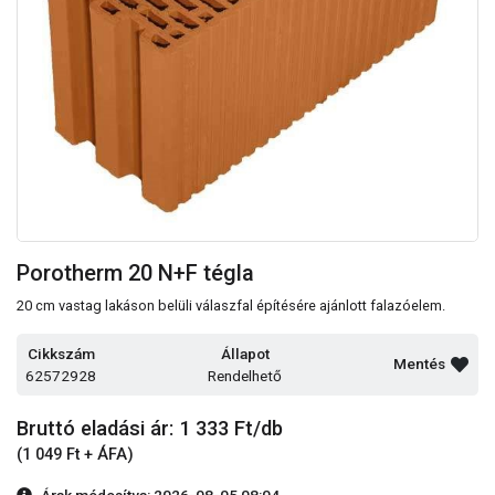
Porotherm 20 N+F tégla
20 cm vastag lakáson belüli válaszfal építésére ajánlott falazóelem.
Cikkszám
Állapot
Mentés
62572928
Rendelhető
Bruttó eladási ár: 1 333
Ft/db
(1 049 Ft + ÁFA)