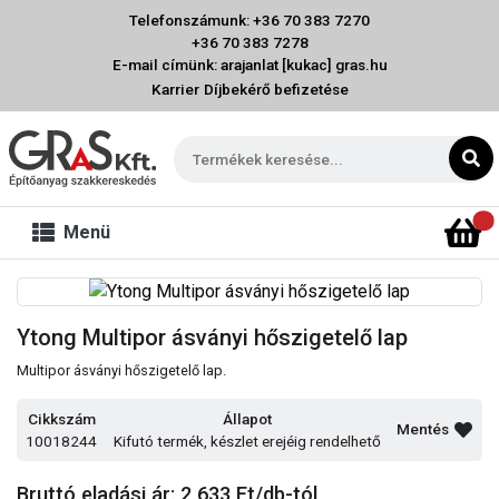
Telefonszámunk: +36 70 383 7270
+36 70 383 7278
E-mail címünk: arajanlat [kukac] gras.hu
Karrier
Díjbekérő befizetése
Menü
Ytong Multipor ásványi hőszigetelő lap
Multipor ásványi hőszigetelő lap.
Cikkszám
Állapot
Mentés
10018244
Kifutó termék, készlet erejéig rendelhető
Bruttó eladási ár: 2 633
Ft/db-tól