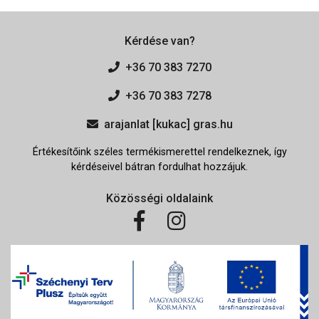
Kérdése van?
+36 70 383 7270
+36 70 383 7278
arajanlat [kukac] gras.hu
Értékesítőink széles termékismerettel rendelkeznek, így
kérdéseivel bátran fordulhat hozzájuk.
Közösségi oldalaink