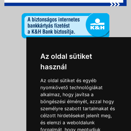
Információk
Az oldal sütiket
Adatkezelési tájékoztató
használ
Általános szerződési feltételek
Impresszum
Az oldal sütiket és egyéb
Nyereményjáték szabály
nyomkövető technológiákat
alkalmaz, hogy javítsa a
Outlet nap nyereményjáték szabályzat
böngészési élményét, azzal hogy
Süti beállítások
személyre szabott tartalmakat és
célzott hirdetéseket jelenít meg,
Menü
és elemzi a weboldalunk
forgalmát, hogy megtudjuk
Ajánlatkérés