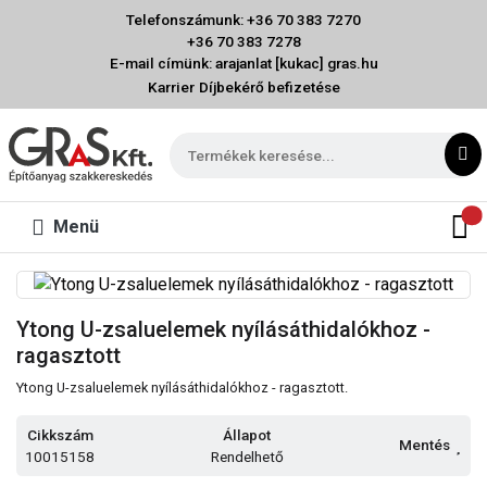
Telefonszámunk: +36 70 383 7270
+36 70 383 7278
E-mail címünk: arajanlat [kukac] gras.hu
Karrier
Díjbekérő befizetése
Menü
Ytong U-zsaluelemek nyílásáthidalókhoz -
ragasztott
Ytong U-zsaluelemek nyílásáthidalókhoz - ragasztott.
Cikkszám
Állapot
Mentés
10015158
Rendelhető