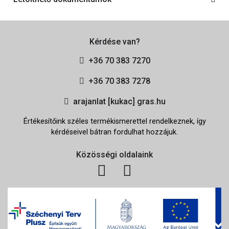
Kérdése van?
+36 70 383 7270
+36 70 383 7278
arajanlat [kukac] gras.hu
Értékesítőink széles termékismerettel rendelkeznek, így
kérdéseivel bátran fordulhat hozzájuk.
Közösségi oldalaink