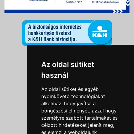
Információk
Az oldal sütiket
Adatkezelési tájékoztató
használ
Általános szerződési feltételek
Impresszum
Az oldal sütiket és egyéb
Nyereményjáték szabály
nyomkövető technológiákat
alkalmaz, hogy javítsa a
Outlet nap nyereményjáték szabályzat
böngészési élményét, azzal hogy
Süti beállítások
személyre szabott tartalmakat és
célzott hirdetéseket jelenít meg,
Menü
és elemzi a weboldalunk