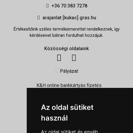
+36 70 383 7278
arajanlat [kukac] gras.hu
Értékesítőink széles termékismerettel rendelkeznek, így
kérdéseivel bátran fordulhat hozzájuk.
Közösségi oldalaink
Információk
Az oldal sütiket
Adatkezelési tájékoztató
használ
Általános szerződési feltételek
Impresszum
Az oldal sütiket és egyéb