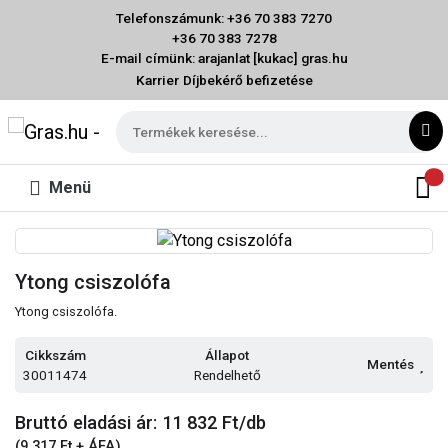
Telefonszámunk: +36 70 383 7270
+36 70 383 7278
E-mail címünk: arajanlat [kukac] gras.hu
Karrier
Díjbekérő befizetése
Menü
Ytong csiszolófa
Ytong csiszolófa.
Cikkszám
Állapot
Mentés
30011474
Rendelhető
Bruttó eladási ár: 11 832
Ft/db
(9 317 Ft + ÁFA)