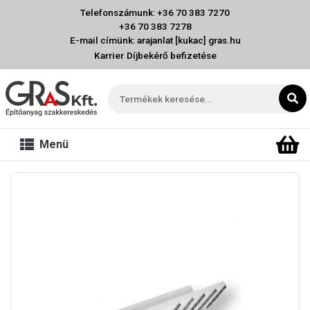
Telefonszámunk: +36 70 383 7270
+36 70 383 7278
E-mail címünk: arajanlat [kukac] gras.hu
Karrier
Díjbekérő befizetése
Menü