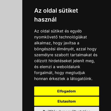
Információk
Az oldal sütiket
Adatkezelési tájékoztató
használ
Általános szerződési feltételek
Impresszum
Az oldal sütiket és egyéb
Nyereményjáték szabály
nyomkövető technológiákat
alkalmaz, hogy javítsa a
Outlet nap nyereményjáték szabályzat
böngészési élményét, azzal hogy
Süti beállítások
személyre szabott tartalmakat és
célzott hirdetéseket jelenít meg,
Menü
és elemzi a weboldalunk
forgalmát, hogy megtudjuk
Ajánlatkérés
honnan érkeztek a látogatóink.
Szakmai tippek / Újdonságok
Kapcsolat
Elfogadom
Letölthető katalógusok
Rólunk
Elutasítom
Szállítás