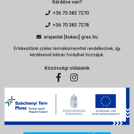
Kérdése van?
+36 70 383 7270
+36 70 383 7278
arajanlat [kukac] gras.hu
Értékesítőink széles termékismerettel rendelkeznek, így
kérdéseivel bátran fordulhat hozzájuk.
Közösségi oldalaink