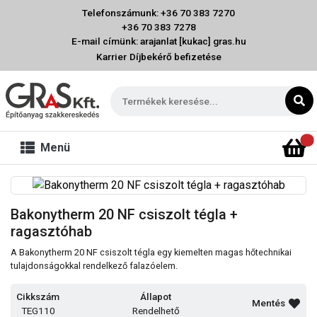
Telefonszámunk: +36 70 383 7270
+36 70 383 7278
E-mail címünk: arajanlat [kukac] gras.hu
Karrier
Díjbekérő befizetése
Menü
Bakonytherm 20 NF csiszolt tégla +
ragasztóhab
A Bakonytherm 20 NF csiszolt tégla egy kiemelten magas hőtechnikai
tulajdonságokkal rendelkező falazóelem.
Cikkszám
Állapot
Mentés
TEG110
Rendelhető