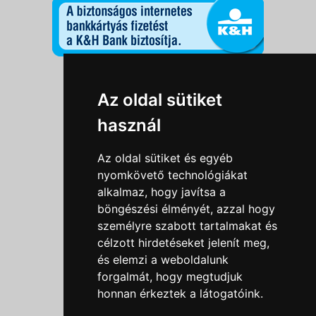
Információk
Az oldal sütiket
Adatkezelési tájékoztató
használ
Általános szerződési feltételek
Impresszum
Az oldal sütiket és egyéb
Nyereményjáték szabály
nyomkövető technológiákat
alkalmaz, hogy javítsa a
Outlet nap nyereményjáték szabályzat
böngészési élményét, azzal hogy
Süti beállítások
személyre szabott tartalmakat és
célzott hirdetéseket jelenít meg,
Menü
és elemzi a weboldalunk
forgalmát, hogy megtudjuk
Ajánlatkérés
honnan érkeztek a látogatóink.
Szakmai tippek / Újdonságok
Kapcsolat