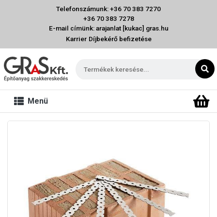
Telefonszámunk: +36 70 383 7270
+36 70 383 7278
E-mail címünk: arajanlat [kukac] gras.hu
Karrier
Díjbekérő befizetése
Menü