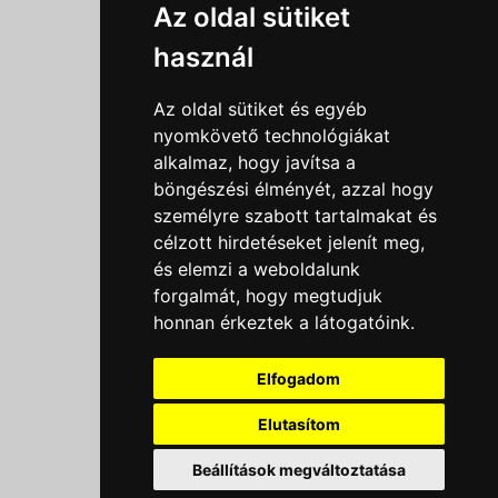
Információk
Az oldal sütiket
Adatkezelési tájékoztató
használ
Általános szerződési feltételek
Impresszum
Az oldal sütiket és egyéb
Nyereményjáték szabály
nyomkövető technológiákat
alkalmaz, hogy javítsa a
Outlet nap nyereményjáték szabályzat
böngészési élményét, azzal hogy
Süti beállítások
személyre szabott tartalmakat és
célzott hirdetéseket jelenít meg,
Menü
és elemzi a weboldalunk
forgalmát, hogy megtudjuk
Ajánlatkérés
honnan érkeztek a látogatóink.
Szakmai tippek / Újdonságok
Kapcsolat
Elfogadom
Letölthető katalógusok
Rólunk
Elutasítom
Szállítás
Beállítások megváltoztatása