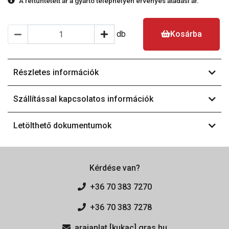
A feltüntetett ár a gyártó telephelyén érvényes átadási ár.
db
Kosárba
Részletes információk
Szállítással kapcsolatos információk
Letölthető dokumentumok
Kérdése van?
+36 70 383 7270
+36 70 383 7278
arajanlat [kukac] gras.hu