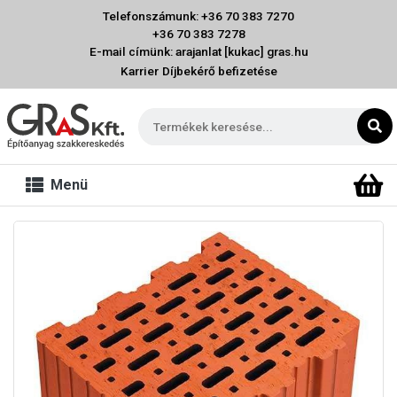
Telefonszámunk: +36 70 383 7270
+36 70 383 7278
E-mail címünk: arajanlat [kukac] gras.hu
Karrier
Díjbekérő befizetése
Menü