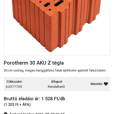
Porotherm 30 AKU Z tégla
30 cm vastag, magas hanggátlású falak építésére ajánlott falazóelem.
Cikkszám
Állapot
Mentés
62577705
Rendelhető
Bruttó eladási ár: 1 528
Ft/db
(1 203 Ft + ÁFA)