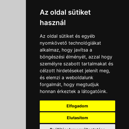
Információk
Az oldal sütiket
Adatkezelési tájékoztató
használ
Általános szerződési feltételek
Impresszum
Az oldal sütiket és egyéb
Nyereményjáték szabály
nyomkövető technológiákat
alkalmaz, hogy javítsa a
Outlet nap nyereményjáték szabályzat
böngészési élményét, azzal hogy
Süti beállítások
személyre szabott tartalmakat és
célzott hirdetéseket jelenít meg,
Menü
és elemzi a weboldalunk
forgalmát, hogy megtudjuk
Ajánlatkérés
honnan érkeztek a látogatóink.
Szakmai tippek / Újdonságok
Kapcsolat
Elfogadom
Letölthető katalógusok
Rólunk
Elutasítom
Szállítás