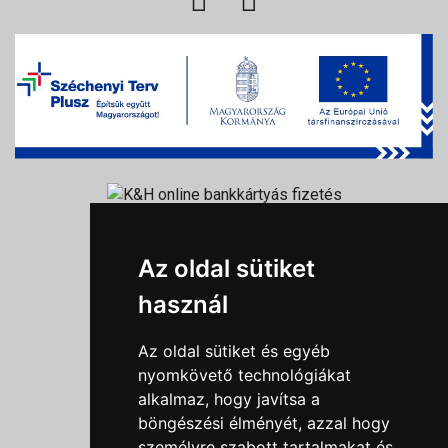
Információk
Az oldal sütiket
Adatkezelési tájékoztató
használ
Általános szerződési feltételek
Impresszum
Az oldal sütiket és egyéb
Nyereményjáték szabály
nyomkövető technológiákat
alkalmaz, hogy javítsa a
Outlet nap nyereményjáték szabályzat
böngészési élményét, azzal hogy
Süti beállítások
személyre szabott tartalmakat és