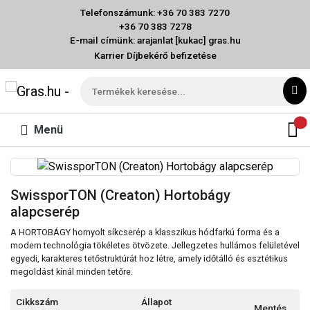
Telefonszámunk: +36 70 383 7270
+36 70 383 7278
E-mail címünk: arajanlat [kukac] gras.hu
Karrier
Díjbekérő befizetése
Menü
SwissporTON (Creaton) Hortobágy
alapcserép
A HORTOBÁGY hornyolt síkcserép a klasszikus hódfarkú forma és a
modern technológia tökéletes ötvözete. Jellegzetes hullámos felületével
egyedi, karakteres tetőstruktúrát hoz létre, amely időtálló és esztétikus
megoldást kínál minden tetőre.
Cikkszám
Állapot
Mentés