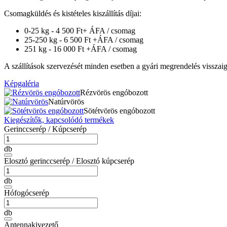
Csomagküldés és kistételes kiszállítás díjai:
0-25 kg - 4 500 Ft+ ÁFA / csomag
25-250 kg - 6 500 Ft +ÁFA / csomag
251 kg - 16 000 Ft +ÁFA / csomag
A szállítások szervezését minden esetben a gyári megrendelés visszaiga
Képgaléria
Rézvörös engóbozott
Natúrvörös
Sötétvörös engóbozott
Kiegészítők, kapcsolódó termékek
Gerinccserép / Kúpcserép
db
Elosztó gerinccserép / Elosztó kúpcserép
db
Hófogócserép
db
Antennakivezető