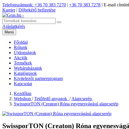
Telefonszámunk: +36 70 383 7270
|
+36 70 383 7278
|
E-mail címünk
Karrier
|
Díjbekérő befizetése
Ajánlatkérés
Menü
Főoldal
Rólunk
Újdonságok
Akciók
Termékek
Webáruházaink
Katalógusok
Kivitelezői partnerprogram
Kapcsolat
Kezdőlap
Webshop
/
Tetőfedő anyagok
/
Alapcserép
SwissporTON (Creaton) Róna egyenesvágású alapcserép
SwissporTON (Creaton) Róna egyenesvágá