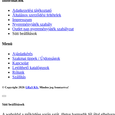
Információk
Adatkezelési tájékoztató
Általános szerződési feltételek
Impresszum
Nyereményjáték szabály
Outlet nap nyereményjáték szabályzat
Süti beállítások
Menü
Ajánlatkérés
Szakmai tippek / Újdonságok
Kapcsolat
Letölthető katalógusok
Rólunk
Szállítás
© Copyright 2026
GRaS Kft.
Minden jog fenntartva!
Süti beállítások
A weboldal a működése során saját, illetve harmadik fél által elhelyez