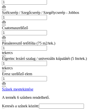
db
Szélcserép / Szegőcserép / Szegélycserép - Jobbos
db
Csatornaszellőző
db
Páraáteresztő tetőfólia (75 m2/tek.)
tekercs
Élgerinc lezáró szalag / univerzális kúpalátét (5 fm/tek.)
tekercs
Eresz szellőző elem
db
Színek megtekintése
A termék 6 színben rendelhető.
Keresés a színek között: