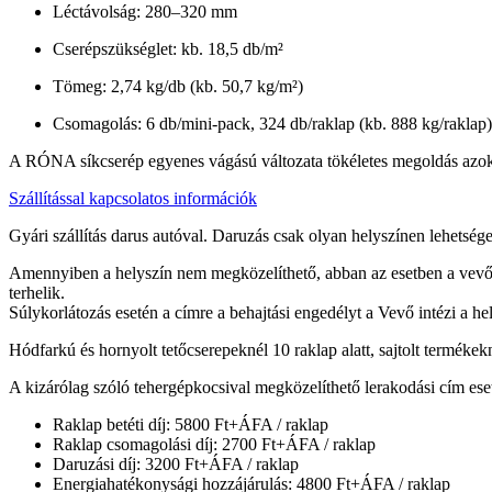
Léctávolság: 280–320 mm
Cserépszükséglet: kb. 18,5 db/m²
Tömeg: 2,74 kg/db (kb. 50,7 kg/m²)
Csomagolás: 6 db/mini-pack, 324 db/raklap (kb. 888 kg/raklap)
A RÓNA síkcserép egyenes vágású változata tökéletes megoldás azok sz
Szállítással kapcsolatos információk
Gyári szállítás darus autóval. Daruzás csak olyan helyszínen lehetsé
Amennyiben a helyszín nem megközelíthető, abban az esetben a vevőne
terhelik.
Súlykorlátozás esetén a címre a behajtási engedélyt a Vevő intézi a h
Hódfarkú és hornyolt tetőcserepeknél 10 raklap alatt, sajtolt termékekn
A kizárólag szóló tehergépkocsival megközelíthető lerakodási cím ese
Raklap betéti díj: 5800 Ft+ÁFA / raklap
Raklap csomagolási díj: 2700 Ft+ÁFA / raklap
Daruzási díj: 3200 Ft+ÁFA / raklap
Energiahatékonysági hozzájárulás: 4800 Ft+ÁFA / raklap