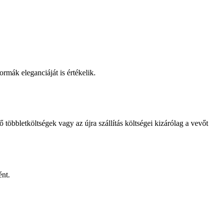
mák eleganciáját is értékelik.
bbletköltségek vagy az újra szállítás költségei kizárólag a vevőt
ént.