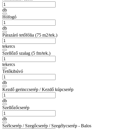
db
Hófogó
db
Párazáró tetőfólia (75 m2/tek.)
tekercs
Szellőző szalag (5 fm/tek.)
tekercs
Tetőkibúvó
db
Kezdő gerinccserép / Kezdő kúpcserép
db
Szellőzőcserép
db
Szélcserép / Szegőcserép / Szegélycserép - Balos