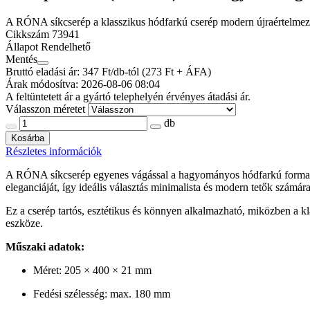
A RÓNA síkcserép a klasszikus hódfarkú cserép modern újraértelmezés
Cikkszám
73941
Állapot
Rendelhető
Mentés
Bruttó eladási ár: 347
Ft/db-tól
(273 Ft + ÁFA)
Árak módosítva: 2026-08-06 08:04
A feltüntetett ár a gyártó telephelyén érvényes átadási ár.
Válasszon méretet
db
Kosárba
Részletes információk
A RÓNA síkcserép egyenes vágással a hagyományos hódfarkú forma kort
eleganciáját, így ideális választás minimalista és modern tetők számára
Ez a cserép tartós, esztétikus és könnyen alkalmazható, miközben a kl
eszköze.
Műszaki adatok:
Méret: 205 × 400 × 21 mm
Fedési szélesség: max. 180 mm