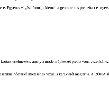
e. Egyenes vágású formája kiemeli a geometrikus precizitást és nyers 
árs értelmezése, amely a modern építészet precíz vonalvezetéséhez ille
.
asszikus hódfarkú ihletésének vizuális karakterét megtartja. A RÓNA sí