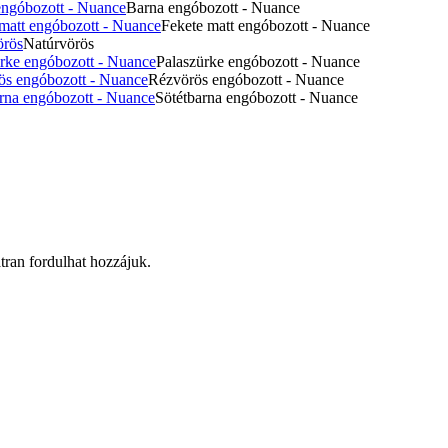
Barna engóbozott - Nuance
Fekete matt engóbozott - Nuance
Natúrvörös
Palaszürke engóbozott - Nuance
Rézvörös engóbozott - Nuance
Sötétbarna engóbozott - Nuance
átran fordulhat hozzájuk.