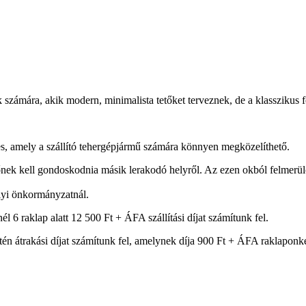
ámára, akik modern, minimalista tetőket terveznek, de a klasszikus for
ges, amely a szállító tehergépjármű számára könnyen megközelíthető.
k kell gondoskodnia másik lerakodó helyről. Az ezen okból felmerülő tö
elyi önkormányzatnál.
él 6 raklap alatt 12 500 Ft + ÁFA szállítási díjat számítunk fel.
tén átrakási díjat számítunk fel, amelynek díja 900 Ft + ÁFA raklaponk